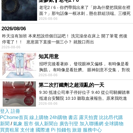
柒參貳▎老宅2 / 6
老宅2 / 6 - 你們帶我出來了「妳為什麼把我留在裡
面？」那句話像一根冰刺，懸在群組頂端。三樓死
2026-08-06
死盯著照片裡的人。那個人確實站在
2026/08/06
昨天沒有加班 本來想說些個日誌吧！ 洗完澡坐在床上 開了筆電 然後
停電了！！ 崽崽當下直接一個三小？ 就脫口而出
2026-08-06
知其用意
招呼完後看著妳， 發現眼神又偏移， 有時像是看
胸肌， 有時像是看肚臍。 眼神刻意不交集， 對視
2026-08-06
視線不對齊， 讓我很難不
第二次打鐵劑之超混亂的一天
9:30 抵達公司車子停好位子 9:40 從公司騎腳踏車
抵達台安醫院 10:10 聽取血液報告。原來我吃進
2026-08-06
去的 B12 彌可保並非沒有吸收而是超
登入
註冊
PChome首頁
線上購物
24h購物
書店
露天拍賣
比比昂代購
新聞
/
氣象
股市
個人新聞台
廣告刊登
加入聯播網
全球購物
買賣租屋
支付連
國際連
Pi 拍錢包
旅遊
服務中心