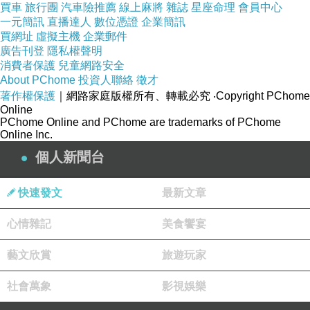
買車
旅行團
汽車險推薦
線上麻將
雜誌
星座命理
會員中心
一元簡訊
直播達人
數位憑證
企業簡訊
買網址
虛擬主機
企業郵件
廣告刊登
隱私權聲明
消費者保護
兒童網路安全
About PChome
投資人聯絡
徵才
著作權保護
｜網路家庭版權所有、轉載必究
‧Copyright PChome
Online
PChome Online and PChome are trademarks of PChome
Online Inc.
個人新聞台
快速發文
最新文章
心情雜記
美食饗宴
藝文欣賞
旅遊玩家
社會萬象
影視娛樂