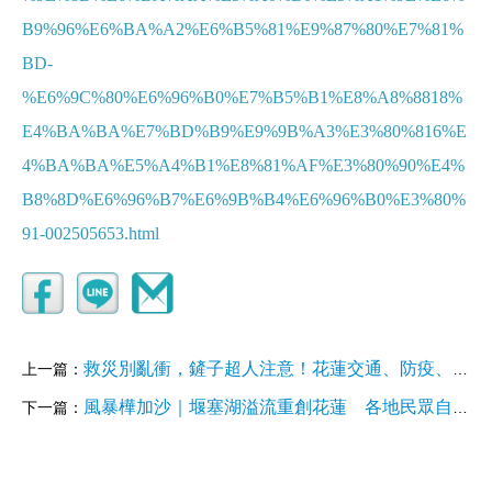
B9%96%E6%BA%A2%E6%B5%81%E9%87%80%E7%81%
BD-
%E6%9C%80%E6%96%B0%E7%B5%B1%E8%A8%8818%
E4%BA%BA%E7%BD%B9%E9%9B%A3%E3%80%816%E
4%BA%BA%E5%A4%B1%E8%81%AF%E3%80%90%E4%
B8%8D%E6%96%B7%E6%9B%B4%E6%96%B0%E3%80%
91-002505653.html
救災別亂衝，鏟子超人注意！花蓮交通、防疫、鏟土省力技巧一次看
上一篇：
風暴樺加沙｜堰塞湖溢流重創花蓮 各地民眾自發協助救災
下一篇：