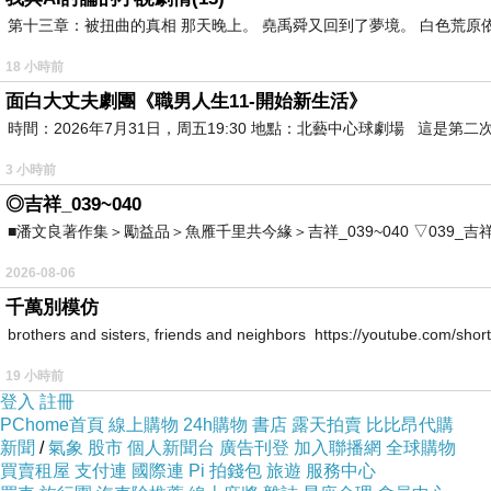
第十三章：被扭曲的真相 那天晚上。 堯禹舜又回到了夢境。 白色荒原
18 小時前
面白大丈夫劇團《職男人生11-開始新生活》
時間：2026年7月31日，周五19:30 地點：北藝中心球劇場 這
3 小時前
◎吉祥_039~040
■潘文良著作集＞勵益品＞魚雁千里共今緣＞吉祥_039~040 ▽039_吉祥。2006.0
2026-08-06
千萬別模仿
brothers and sisters, friends and neighbors https://youtube.com/s
19 小時前
登入
註冊
PChome首頁
線上購物
24h購物
書店
露天拍賣
比比昂代購
新聞
/
氣象
股市
個人新聞台
廣告刊登
加入聯播網
全球購物
買賣租屋
支付連
國際連
Pi 拍錢包
旅遊
服務中心