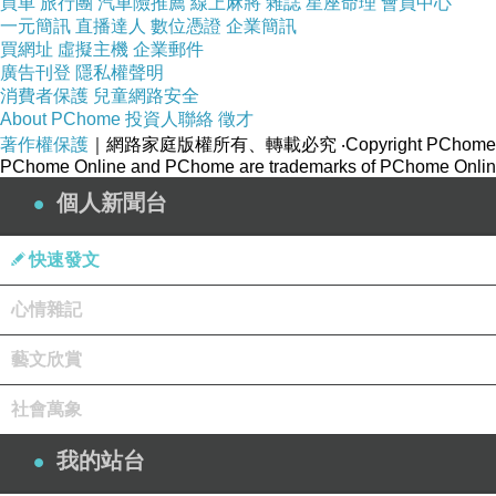
買車
旅行團
汽車險推薦
線上麻將
雜誌
星座命理
會員中心
一元簡訊
直播達人
數位憑證
企業簡訊
買網址
虛擬主機
企業郵件
廣告刊登
隱私權聲明
消費者保護
兒童網路安全
About PChome
投資人聯絡
徵才
著作權保護
｜網路家庭版權所有、轉載必究
‧Copyright PChome
PChome Online and PChome are trademarks of PChome Online
個人新聞台
快速發文
心情雜記
藝文欣賞
社會萬象
我的站台