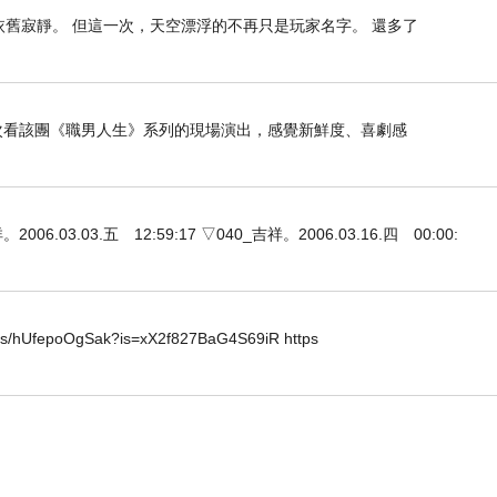
依舊寂靜。 但這一次，天空漂浮的不再只是玩家名字。 還多了
是第二次看該團《職男人生》系列的現場演出，感覺新鮮度、喜劇感
3.03.五 12:59:17 ▽040_吉祥。2006.03.16.四 00:00:
horts/hUfepoOgSak?is=xX2f827BaG4S69iR https