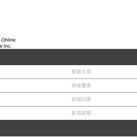
 Online
 Inc.
最新文章
美食饗宴
旅遊玩家
影視娛樂