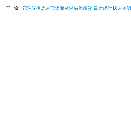
花蓮光復馬太鞍溪堰塞湖溢流釀災 最新統計18人罹
下一篇：