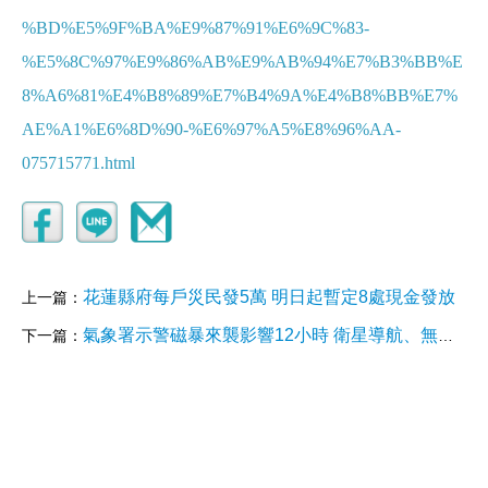
%BD%E5%9F%BA%E9%87%91%E6%9C%83-
%E5%8C%97%E9%86%AB%E9%AB%94%E7%B3%BB%E
8%A6%81%E4%B8%89%E7%B4%9A%E4%B8%BB%E7%
AE%A1%E6%8D%90-%E6%97%A5%E8%96%AA-
075715771.html
花蓮縣府每戶災民發5萬 明日起暫定8處現金發放
上一篇：
氣象署示警磁暴來襲影響12小時 衛星導航、無線電通訊恐短暫中斷
下一篇：