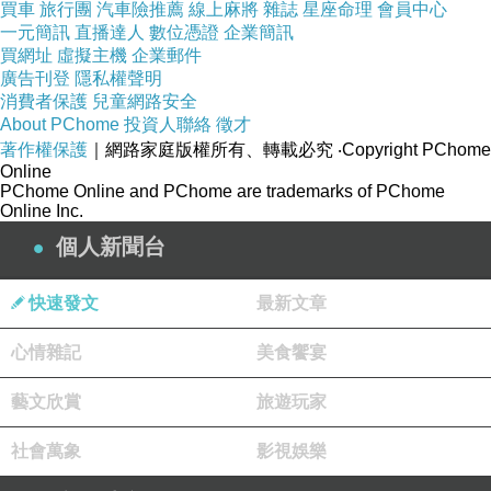
買車
旅行團
汽車險推薦
線上麻將
雜誌
星座命理
會員中心
一元簡訊
直播達人
數位憑證
企業簡訊
買網址
虛擬主機
企業郵件
廣告刊登
隱私權聲明
消費者保護
兒童網路安全
About PChome
投資人聯絡
徵才
著作權保護
｜網路家庭版權所有、轉載必究
‧Copyright PChome
Online
PChome Online and PChome are trademarks of PChome
Online Inc.
個人新聞台
快速發文
最新文章
心情雜記
美食饗宴
藝文欣賞
旅遊玩家
社會萬象
影視娛樂