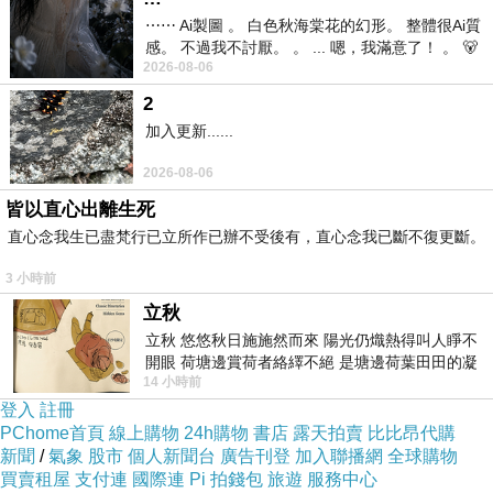
⋯⋯ Ai製圖 。 白色秋海棠花的幻形。 整體很Ai質
感。 不過我不討厭。 。 ... 嗯，我滿意了！ 。 🐻
2026-08-06
昨中
2
加入更新......
2026-08-06
皆以直心出離生死
直心念我生已盡梵行已立所作已辦不受後有，直心念我已斷不復更斷。
3 小時前
立秋
立秋 悠悠秋日施施然而來 陽光仍熾熱得叫人睜不
開眼 荷塘邊賞荷者絡繹不絕 是塘邊荷葉田田的凝
14 小時前
望 風中飄逸的是映日荷花別樣紅
登入
註冊
PChome首頁
線上購物
24h購物
書店
露天拍賣
比比昂代購
新聞
/
氣象
股市
個人新聞台
廣告刊登
加入聯播網
全球購物
買賣租屋
支付連
國際連
Pi 拍錢包
旅遊
服務中心