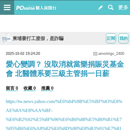
柬埔寨打工渡假，是詐騙
訂閱
我的
2025-10-02 19:24:20
amortrigo_2400
愛心變調？ 沒取消就當樂捐賑災基金
會 北醫體系要三級主管捐一日薪
留言 0
收藏 0
推薦 0
https://tw.news.yahoo.com/%E6%84%9B%E5%BF%83%E8%
AE%8A%E8%AA%BF-
%E6%B2%92%E5%8F%96%E6%B6%88%E5%B0%B1%E7
%95%B6%E6%A8%82%E6%8D%90%E8%B3%91%E7%81