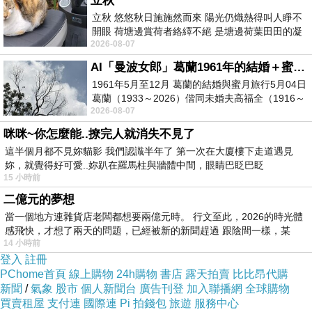
立秋
立秋 悠悠秋日施施然而來 陽光仍熾熱得叫人睜不
開眼 荷塘邊賞荷者絡繹不絕 是塘邊荷葉田田的凝
2026-08-07
望 風中飄逸的是映日荷花別樣紅
AI「曼波女郎」葛蘭1961年的結婚＋蜜月旅行 #戀上老電影 #葛蘭 #粟子
1961年5月至12月 葛蘭的結婚與蜜月旅行5月04日
葛蘭（1933～2026）偕同未婚夫高福全（1916～
2026-08-07
2004）乘郵輪赴倫敦6月15日於英國倫敦St.S
咪咪~你怎麼能..撩完人就消失不見了
這半個月都不見妳貓影 我們認識半年了 第一次在大廈樓下走道遇見
妳，就覺得好可愛..妳趴在羅馬柱與牆體中間，眼睛巴眨巴眨
15 小時前
二億元的夢想
當一個地方連雜貨店老闆都想要兩億元時。 行文至此，2026的時光體
感飛快，才想了兩天的問題，已經被新的新聞趕過 跟陰間一樣，某
14 小時前
登入
註冊
PChome首頁
線上購物
24h購物
書店
露天拍賣
比比昂代購
新聞
/
氣象
股市
個人新聞台
廣告刊登
加入聯播網
全球購物
買賣租屋
支付連
國際連
Pi 拍錢包
旅遊
服務中心