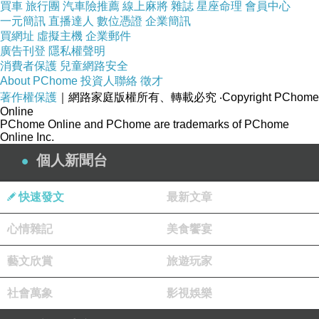
買車
旅行團
汽車險推薦
線上麻將
雜誌
星座命理
會員中心
一元簡訊
直播達人
數位憑證
企業簡訊
買網址
虛擬主機
企業郵件
廣告刊登
隱私權聲明
消費者保護
兒童網路安全
About PChome
投資人聯絡
徵才
著作權保護
｜網路家庭版權所有、轉載必究
‧Copyright PChome
Online
PChome Online and PChome are trademarks of PChome
Online Inc.
個人新聞台
快速發文
最新文章
心情雜記
美食饗宴
藝文欣賞
旅遊玩家
社會萬象
影視娛樂