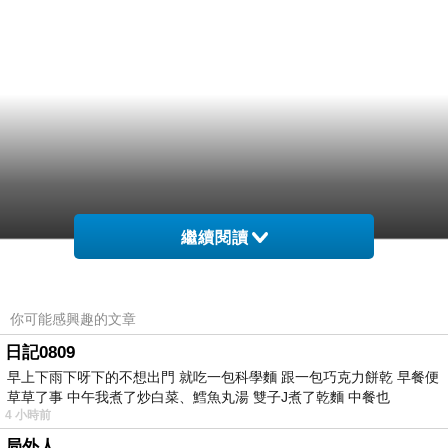
繼續閱讀
你可能感興趣的文章
日記0809
早上下雨下呀下的不想出門 就吃一包科學麵 跟一包巧克力餅乾 早餐便
草草了事 中午我煮了炒白菜、鱈魚丸湯 雙子J煮了乾麵 中餐也
4 小時前
局外人