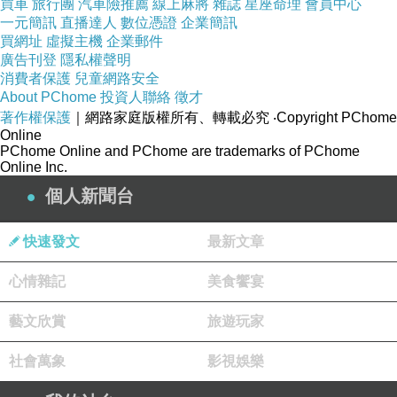
買車
旅行團
汽車險推薦
線上麻將
雜誌
星座命理
會員中心
一元簡訊
直播達人
數位憑證
企業簡訊
買網址
虛擬主機
企業郵件
廣告刊登
隱私權聲明
消費者保護
兒童網路安全
About PChome
投資人聯絡
徵才
著作權保護
｜網路家庭版權所有、轉載必究
‧Copyright PChome
Online
PChome Online and PChome are trademarks of PChome
Online Inc.
個人新聞台
快速發文
最新文章
心情雜記
美食饗宴
藝文欣賞
旅遊玩家
社會萬象
影視娛樂