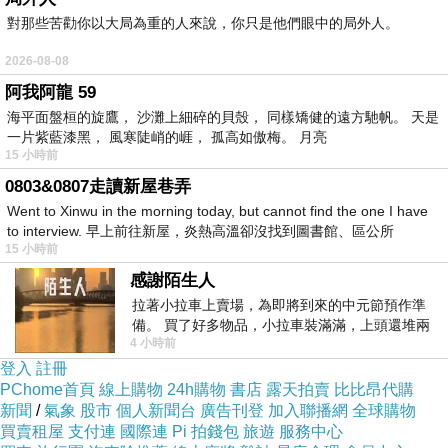
對那些苦勸你以大局為重的人來說，你只是他們眼中的局外人。
2026-08-08
阿我阿龍 59
海平面盤桓的旋鷹， 沙灘上細碎的貝殼， 同樣矯健的遠方馳帆。 天是
一片紫藍漆黑， 風寒陡峭的崕， 孤高如傲梅。 月亮
15 小時前
0803&0807走讀新屋巷弄
Went to Xinwu in the morning today, but cannot find the one I have
to interview. 早上前往新屋，炎熱高溫卻沒找到圖書館、區公所
15 小時前
感謝陌生人
拉著小拉車上賣場，為即將到來的中元節預作準
備。 買了好多物品，小拉車裝滿滿，上頭還堆兩
4 小時前
紙箱。 雖辛苦了點，這點程度我一個人搬
登入
註冊
PChome首頁
線上購物
24h購物
書店
露天拍賣
比比昂代購
新聞
/
氣象
股市
個人新聞台
廣告刊登
加入聯播網
全球購物
買賣租屋
支付連
國際連
Pi 拍錢包
旅遊
服務中心