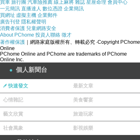
買車
旅行團
汽車險推薦
線上麻將
雜誌
星座命理
會員中心
一元簡訊
直播達人
數位憑證
企業簡訊
買網址
虛擬主機
企業郵件
廣告刊登
隱私權聲明
消費者保護
兒童網路安全
About PChome
投資人聯絡
徵才
著作權保護
｜網路家庭版權所有、轉載必究
‧Copyright PChome
Online
PChome Online and PChome are trademarks of PChome
Online Inc.
個人新聞台
快速發文
最新文章
心情雜記
美食饗宴
藝文欣賞
旅遊玩家
社會萬象
影視娛樂