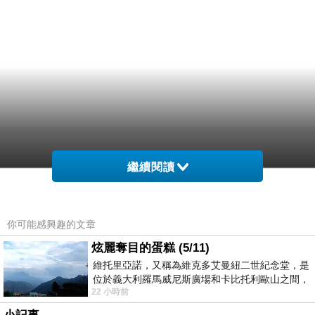
繼續閱讀
你可能感興趣的文章
炫麗奪目的蛋糕 (5/11)
維托里亞諾，又稱為維克多艾曼紐二世紀念堂，是
位於義大利羅馬威尼斯廣場和卡比托利歐山之間，
22 小時前
用以紀念統一義大利統一後的的第一位國