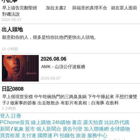
小記事
早上禱告完翻聖經 加拉太書2 與福音的真理不合 就在眾人面前
對磯法說
2026-08-07
出人頭地
願意勸你的人，很多是怕你比他們更快出人頭地。
14 小時前
2026.08.06
AMK - 山頂公仔波板糖
2026-08-07
日記0808
早上很現世安穩 中午吃碗熱門的三媽臭臭鍋 下午午睡起來 不想打擾雙
子J 做家事的節奏 出去散散步 有影片有真相：白海豚 在飲料
3 小時前
登入
註冊
PChome首頁
線上購物
24h購物
書店
露天拍賣
比比昂代購
新聞
/
氣象
股市
個人新聞台
廣告刊登
加入聯播網
全球購物
買賣租屋
支付連
國際連
Pi 拍錢包
旅遊
服務中心