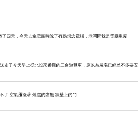
過了四天，今天去拿電腦時說了有點想念電腦，老闆問我是電腦重度
上，先送走了今天早上從北投來參觀的三台遊覽車，原以為展場已經差不多要
不了 空氣瀰漫著 燒焦的虛無 牆壁上的門