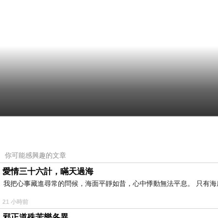
你可能感興趣的文章
愛情三十六計，瞞天過海
我把心事藏進尋常的問候，海面平靜如昔，心中悸動無法平息。 只有
21 小時前
邪正道殊苦樂各異