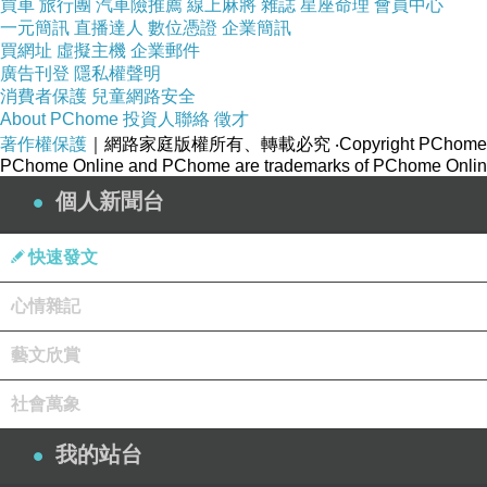
買車
旅行團
汽車險推薦
線上麻將
雜誌
星座命理
會員中心
一元簡訊
直播達人
數位憑證
企業簡訊
買網址
虛擬主機
企業郵件
廣告刊登
隱私權聲明
消費者保護
兒童網路安全
About PChome
投資人聯絡
徵才
著作權保護
｜網路家庭版權所有、轉載必究
‧Copyright PChome
PChome Online and PChome are trademarks of PChome Online
個人新聞台
快速發文
心情雜記
藝文欣賞
社會萬象
我的站台