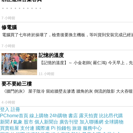
。。。。。。。。。。
7 小時前
修電腦
電腦買了七年終於操壞了，檢查後要換主機板，等叫貨到安裝完成已經
7 小時前
記憶的溫度
【記憶的溫度】～ 小金老師( 嚴仁鴻) 今天早
11 小時前
要不要給三樓
《牆門的灰》 屋子陰冷 留給牆壁去滲透 牆角的灰 倒流的陰影 大火吞噬
4 小時前
登入
註冊
PChome首頁
線上購物
24h購物
書店
露天拍賣
比比昂代購
新聞
/
氣象
股市
個人新聞台
廣告刊登
加入聯播網
全球購物
買賣租屋
支付連
國際連
Pi 拍錢包
旅遊
服務中心