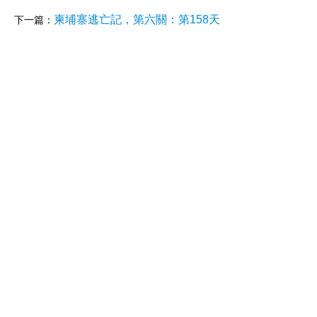
柬埔寨逃亡記，第六關：第158天
下一篇：