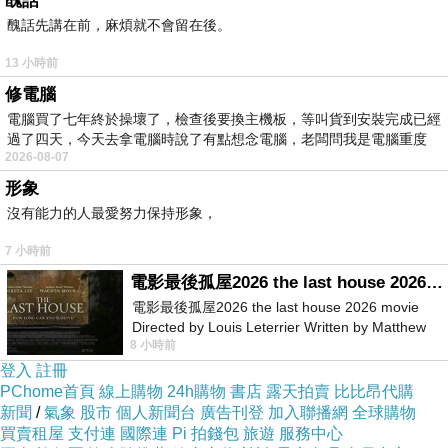
醜話
醜話先講在前，麻煩就不會留在後。
13 小時前
修電腦
電腦買了七年終於操壞了，檢查後要換主機板，等叫貨到安裝完成已經
過了四天，今天去拿電腦時說了有點想念電腦，老闆問我是電腦重度
2026-08-07
形象
沒有能力的人最愛努力保持形象，
7 小時前
電影最後孤屋2026 the last house 2026 movie
電影最後孤屋2026 the last house 2026 movie
Directed by Louis Leterrier Written by Matthew
8 小時前
Robinson Starring Greta Lee Wa
登入
註冊
PChome首頁
線上購物
24h購物
書店
露天拍賣
比比昂代購
新聞
/
氣象
股市
個人新聞台
廣告刊登
加入聯播網
全球購物
買賣租屋
支付連
國際連
Pi 拍錢包
旅遊
服務中心