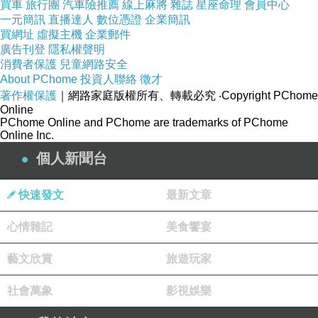
買車
旅行團
汽車險推薦
線上麻將
雜誌
星座命理
會員中心
一元簡訊
直播達人
數位憑證
企業簡訊
買網址
虛擬主機
企業郵件
廣告刊登
隱私權聲明
消費者保護
兒童網路安全
About PChome
投資人聯絡
徵才
著作權保護
｜網路家庭版權所有、轉載必究
‧Copyright PChome
Online
PChome Online and PChome are trademarks of PChome
Online Inc.
個人新聞台
快速發文
最新文章
心情雜記
美食饗宴
藝文欣賞
旅遊玩家
社會萬象
影視娛樂