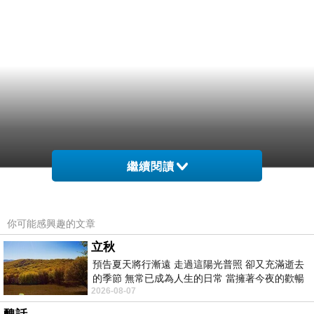
繼續閱讀
你可能感興趣的文章
立秋
預告夏天將行漸遠 走過這陽光普照 卻又充滿逝去
的季節 無常已成為人生的日常 當擁著今夜的歡暢
2026-08-07
舒心 轉眼驟成昨日 而明晨 太陽