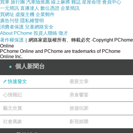
買車
旅行團
汽車險推薦
線上麻將
雜誌
星座命理
會員中心
一元簡訊
直播達人
數位憑證
企業簡訊
買網址
虛擬主機
企業郵件
廣告刊登
隱私權聲明
消費者保護
兒童網路安全
About PChome
投資人聯絡
徵才
著作權保護
｜網路家庭版權所有、轉載必究
‧Copyright PChome
Online
PChome Online and PChome are trademarks of PChome
Online Inc.
個人新聞台
快速發文
最新文章
心情雜記
美食饗宴
藝文欣賞
旅遊玩家
社會萬象
影視娛樂