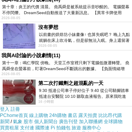
抓到了！盜用黃偉哲臉宣布「台南停班停課」身份竟是女高中生…校方回應
上一篇：
第十章：炎王的代價 清晨。 堯禹舜是被系統提示音吵醒的。 電腦螢幕
不停閃爍。 DreamSeed自動推送了大量新訊息。 【異常卡牌使用
好過白做
下一篇：
2026-08-05
沒有夢想
以前畫的烘焙坊小妹畫像↑ 也算失眠吧？ 晚上九點
就躺在床上吹冷氣，但是卻無法入眠。身上還留著
2026-08-05
四點多跑的六公里的疲
我與AI討論的小說劇情(11)
第十一章：鳴仁學院 傍晚。 天堂工作室裡只剩下電腦低微運轉聲。 堯
禹舜坐在螢幕前，盯著DreamSeed不斷跳出的數據。 【負面情緒增
2026-08-05
第二次打鐵劑之超混亂的一天
9:30 抵達公司車子停好位子 9:40 從公司騎腳踏車
抵達台安醫院 10:10 聽取血液報告。原來我吃進
16 小時前
去的 B12 彌可保並非沒有吸收而是超
登入
註冊
PChome首頁
線上購物
24h購物
書店
露天拍賣
比比昂代購
新聞
/
氣象
股市
個人新聞台
廣告刊登
加入聯播網
全球購物
買賣租屋
支付連
國際連
Pi 拍錢包
旅遊
服務中心