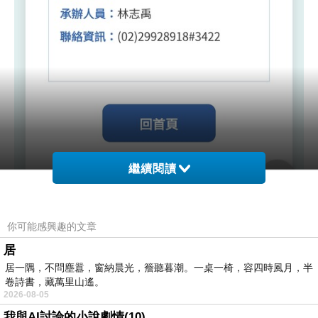
繼續閱讀
你可能感興趣的文章
居
居一隅，不問塵囂，窗納晨光，簷聽暮潮。一桌一椅，容四時風月，半
卷詩書，藏萬里山遙。
2026-08-05
我與AI討論的小說劇情(10)