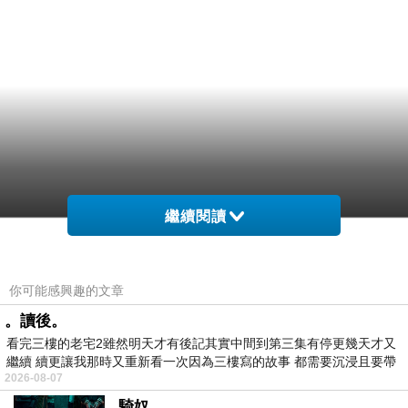
繼續閱讀
你可能感興趣的文章
。讀後。
看完三樓的老宅2雖然明天才有後記其實中間到第三集有停更幾天才又
繼續 續更讓我那時又重新看一次因為三樓寫的故事 都需要沉浸且要帶
2026-08-07
有
騎奴