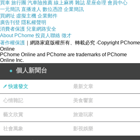
買車
旅行團
汽車險推薦
線上麻將
雜誌
星座命理
會員中心
一元簡訊
直播達人
數位憑證
企業簡訊
買網址
虛擬主機
企業郵件
廣告刊登
隱私權聲明
消費者保護
兒童網路安全
About PChome
投資人聯絡
徵才
著作權保護
｜網路家庭版權所有、轉載必究
‧Copyright PChome
Online
PChome Online and PChome are trademarks of PChome
Online Inc.
個人新聞台
快速發文
最新文章
心情雜記
美食饗宴
藝文欣賞
旅遊玩家
社會萬象
影視娛樂