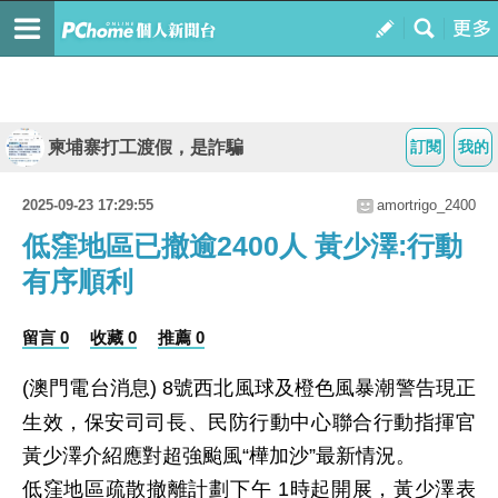
柬埔寨打工渡假，是詐騙
訂閱
我的
2025-09-23 17:29:55
amortrigo_2400
低窪地區已撤逾2400人 黃少澤:行動
有序順利
留言 0
收藏 0
推薦 0
(澳門電台消息) 8號西北風球及橙色風暴潮警告現正
生效，保安司司長、民防行動中心聯合行動指揮官
黃少澤介紹應對超強颱風“樺加沙”最新情況。
低窪地區疏散撤離計劃下午 1時起開展，黃少澤表