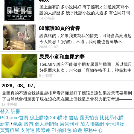
脆上面有許多小說同好 有了脆我才知道原來寫小
說的人那麼多 幾乎比讀小說的人還多 有位同好問
14 小時前
了一個問題 她說為什麼高中文學獎的
88節讀88頁的青春
說真格的，如果我要寫我的情史，可能會高潮迭起
令人歎息！(好酸)，不過，我可能也會萬劫不
2026-08-07
復...，每天跪鍵盤還是被判了花心的罪
尿尿小童和血尿的夢
↑GEMINI說它不能做小朋友尿尿的插圖，所以我只
好退而求其次，叫它做「寵物在椅子上，神龕和中
5 小時前
年人臉孔」的畫了。 六月底
2026。08。07。
畫圖真的不適合我越畫越排斥看得懂就好了應該是說如果改天需要用到
了自然就會很厲害了現在沒心思在圖上但我還是會努力把它考過———
19 小時前
登入
註冊
PChome首頁
線上購物
24h購物
書店
露天拍賣
比比昂代購
新聞
/
氣象
股市
個人新聞台
廣告刊登
加入聯播網
全球購物
買賣租屋
支付連
國際連
Pi 拍錢包
旅遊
服務中心