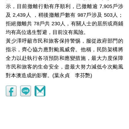
示，目前撤離行動有序順利，已撤離逾 7,905戶涉
及 2,439人 ，稍後撤離戶數有 987戶涉及 503人；
拒絕撤離共 78戶共 230人，有關人士的居所或商鋪
均有高位逃生暫避，目前沒有風險。
黃少澤呼籲市民和旅客保持警惕，服從政府部門的
指示，齊心協力應對颱風威脅。他稱，民防架構將
全力以赴執行各項預防和應變措施，最大力度保障
市民和旅客的生命安全，盡最大努力減低今次颱風
對本澳造成的影響。(葉永貞 李芬艷)