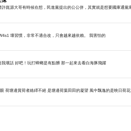
失憶
替許崑源大哥有時候在想，民進黨提出的公公併，其實就是想要國庫通黨
svJhSur12W4s1 壞習慣，非常不適合改，只會越來越依賴。 我害怕的
說我壞話 好吧！玩打蟑螂是有點髒 那一起來去看白海豚飛躍
開眼 荷塘邊賞荷者絡繹不絕 是塘邊荷葉田田的凝望 風中飄逸的是映日荷