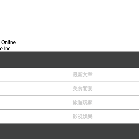
 Online
 Inc.
最新文章
美食饗宴
旅遊玩家
影視娛樂