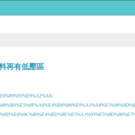
料再有低壓區
/%E6%89%93%E9%A2%A8-
88%B0%E5%8F%A6%E4%B8%80%E9%A2%A8%E5%86%8D%E
6%8D%E6%9C%89%E4%BD%8E%E5%A3%93%E5%8D%80%E7%