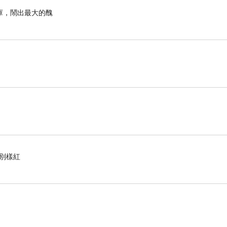
庫，鬧出最大的醜
花別樣紅