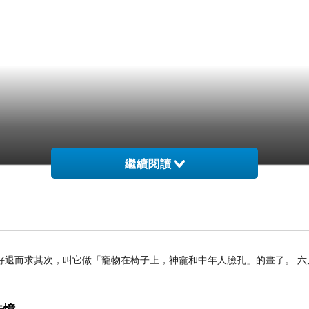
繼續閱讀
只好退而求其次，叫它做「寵物在椅子上，神龕和中年人臉孔」的畫了。 六