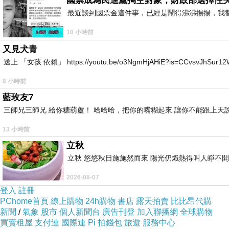
國票成為民進黨掏空對象，財政部選擇性
最近談到國票金這件事，已經是鬧得沸沸揚揚，我
10 小時前
又見犬青
送上 「女孩 依賴」 https://youtu.be/o3NgmHjAHiE?is=CCv
8 小時前
藍玫友7
三師兄三師兄 給你糖葫蘆！ 哈哈哈，把你的嘴糊起來 讓你不能跟上天
13 小時前
立秋
立秋 悠悠秋日施施然而來 陽光仍熾熱得叫人睜不
2026-08-07
登入
註冊
PChome首頁
線上購物
24h購物
書店
露天拍賣
比比昂代購
新聞
/
氣象
股市
個人新聞台
廣告刊登
加入聯播網
全球購物
買賣租屋
支付連
國際連
Pi 拍錢包
旅遊
服務中心