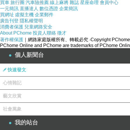
買車
旅行團
汽車險推薦
線上麻將
雜誌
星座命理
會員中心
一元簡訊
直播達人
數位憑證
企業簡訊
買網址
虛擬主機
企業郵件
廣告刊登
隱私權聲明
消費者保護
兒童網路安全
About PChome
投資人聯絡
徵才
著作權保護
｜網路家庭版權所有、轉載必究
‧Copyright PChome
PChome Online and PChome are trademarks of PChome Online
個人新聞台
快速發文
心情雜記
藝文欣賞
社會萬象
我的站台