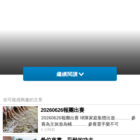
繼續閱讀
你可能感興趣的文章
20260626報團出賽
20260626報團出賽 球隊家庭集體出遊............ 參
賽為主旅遊為輔............ 參賽選手樂不可
4 小時前
支............ 賽前旅遊