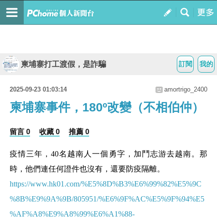
柬埔寨打工渡假，是詐騙
訂閱
我的
2025-09-23 01:03:14
amortrigo_2400
柬埔寨事件，180º改變（不相伯仲）
留言 0
收藏 0
推薦 0
疫情三年，40名越南人一個勇字，加鬥志游去越南。那
時，他們連任何證件也沒有，還要防疫隔離。
https://www.hk01.com/%E5%8D%B3%E6%99%82%E5%9C
%8B%E9%9A%9B/805951/%E6%9F%AC%E5%9F%94%E5
%AF%A8%E9%A8%99%E6%A1%88-