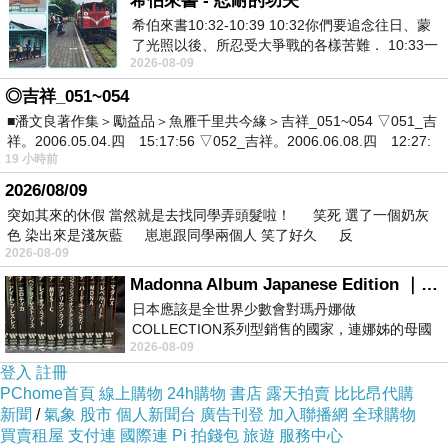
希伯來書 - 忍耐的功夫
希伯來書10:32-10:39 10:32你們要追念往日、蒙
了光照以後、所忍受大爭戰的各樣苦難． 10:33一
2026-08-09
面被毀謗、遭患難、成了戲景、叫眾人
◎吉祥_051~054
■潘文良著作集＞勵益品＞魚雁千里共今緣＞吉祥_051~054 ▽051_吉
祥。2006.05.04.四 15:17:56 ▽052_吉祥。2006.06.08.四 12:27:
19 小時前
2026/08/09
突如其來的休假 當然就是去找同學弄頭髮啦！ 笑死 選了一個奶灰
色 染出來是淺灰藍 崽崽跟同學兩個人 笑了好久 反
2026-08-09
Madonna Album Japanese Edition ｜瑪丹娜專輯們2026年日本版重發系列
日本應該是全世界少數會對瑪丹娜做
COLLECTION系列型銷售的國家，連娜姊的母國
2026-08-09
美國都沒對她這樣過，這全拜在他們到現在唱片
登入
註冊
PChome首頁
線上購物
24h購物
書店
露天拍賣
比比昂代購
新聞
/
氣象
股市
個人新聞台
廣告刊登
加入聯播網
全球購物
買賣租屋
支付連
國際連
Pi 拍錢包
旅遊
服務中心