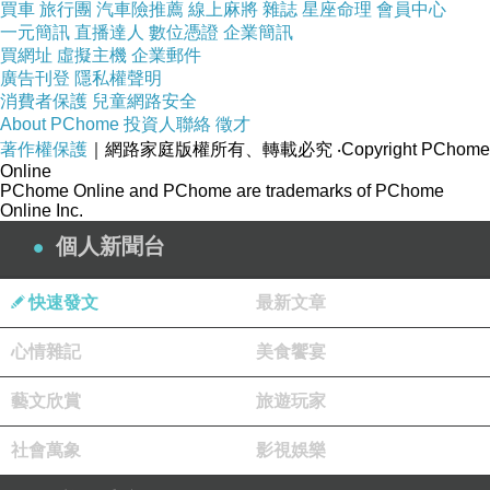
買車
旅行團
汽車險推薦
線上麻將
雜誌
星座命理
會員中心
一元簡訊
直播達人
數位憑證
企業簡訊
買網址
虛擬主機
企業郵件
廣告刊登
隱私權聲明
消費者保護
兒童網路安全
About PChome
投資人聯絡
徵才
著作權保護
｜網路家庭版權所有、轉載必究
‧Copyright PChome
Online
PChome Online and PChome are trademarks of PChome
Online Inc.
個人新聞台
快速發文
最新文章
心情雜記
美食饗宴
藝文欣賞
旅遊玩家
社會萬象
影視娛樂