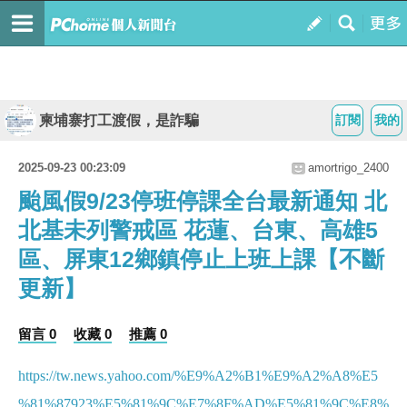
柬埔寨打工渡假，是詐騙
訂閱
我的
2025-09-23 00:23:09
amortrigo_2400
颱風假9/23停班停課全台最新通知 北
北基未列警戒區 花蓮、台東、高雄5
區、屏東12鄉鎮停止上班上課【不斷
更新】
留言 0
收藏 0
推薦 0
https://tw.news.yahoo.com/%E9%A2%B1%E9%A2%A8%E5
%81%87923%E5%81%9C%E7%8F%AD%E5%81%9C%E8%