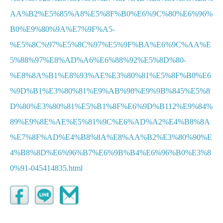
AA%B2%E5%85%A8%E5%8F%B0%E6%9C%80%E6%96%
B0%E9%80%9A%E7%9F%A5-
%E5%8C%97%E5%8C%97%E5%9F%BA%E6%9C%AA%E
5%88%97%E8%AD%A6%E6%88%92%E5%8D%80-
%E8%8A%B1%E8%93%AE%E3%80%81%E5%8F%B0%E6
%9D%B1%E3%80%81%E9%AB%98%E9%9B%845%E5%8
D%80%E3%80%81%E5%B1%8F%E6%9D%B112%E9%84%
89%E9%8E%AE%E5%81%9C%E6%AD%A2%E4%B8%8A
%E7%8F%AD%E4%B8%8A%E8%AA%B2%E3%80%90%E
4%B8%8D%E6%96%B7%E6%9B%B4%E6%96%B0%E3%8
0%91-045414835.html