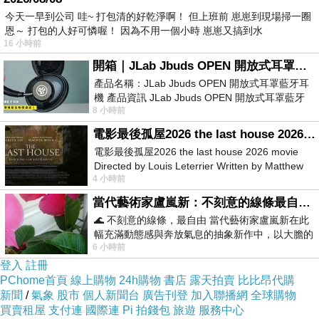
今天一早到公司 哇~ 打包清的好乾淨啊！ 但上班前 崽崽到現場掃一圈
恩～ 打包的人好可憐喔！ 因為不用一個小時 崽崽又搞到水
16 小時前
開箱｜JLab Jbuds OPEN 開放式耳罩藍牙耳機 - 設計美學，輕巧、透氣、環境音全物理達成！
產品名稱：JLab Jbuds OPEN 開放式耳罩藍牙耳
機 產品資訊 JLab Jbuds OPEN 開放式耳罩藍牙
8 小時前
耳機評語：非常有特色，值得喜愛美型工
電影最後孤屋2026 the last house 2026 movie
電影最後孤屋2026 the last house 2026 movie
Directed by Louis Leterrier Written by Matthew
4 小時前
Robinson Starring Greta Lee Wa
當代藝術家盧嵐新：不刻意的線條最自由，讓色彩流動、筆觸自己說話
🌊 不刻意的線條，最自由 當代藝術家盧嵐新在此
幅充滿動態感與奔放氣息的抽象新作中，以大膽的
6 小時前
藍色顏料在白色畫布上揮灑、壓印與流淌
登入
註冊
PChome首頁
線上購物
24h購物
書店
露天拍賣
比比昂代購
新聞
/
氣象
股市
個人新聞台
廣告刊登
加入聯播網
全球購物
買賣租屋
支付連
國際連
Pi 拍錢包
旅遊
服務中心