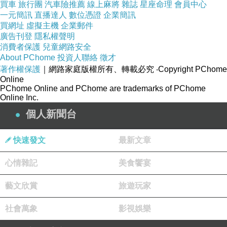
買車
旅行團
汽車險推薦
線上麻將
雜誌
星座命理
會員中心
一元簡訊
直播達人
數位憑證
企業簡訊
買網址
虛擬主機
企業郵件
廣告刊登
隱私權聲明
消費者保護
兒童網路安全
About PChome
投資人聯絡
徵才
著作權保護
｜網路家庭版權所有、轉載必究
‧Copyright PChome
Online
PChome Online and PChome are trademarks of PChome
Online Inc.
個人新聞台
快速發文
最新文章
心情雜記
美食饗宴
藝文欣賞
旅遊玩家
社會萬象
影視娛樂