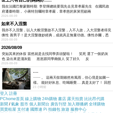
世上只有自己的媽媽好......
我在法國巴黎蒙難時期: 李登輝總統要我先去見章孝嚴先生 在國民政
府遷臺時期， 小蔣特別囑咐章孝嚴．章孝慈的舅舅照顧兩
2026-08-09
如來不入涅槃
我亦不入涅槃，以入大般涅槃故不入涅槃，入不入故，入大涅槃者得見
佛性 善男子！是大涅槃微妙經典，成就具足無量功德。佛性亦爾，悉
2026-08-09
2026/08/09
突如其來的休假 當然就是去找同學弄頭髮啦！ 笑死 選了一個奶灰
色 染出來是淺灰藍 崽崽跟同學兩個人 笑了好久 反
2026-08-09
….
⋯⋯ 。 這兩天假期雖然有風雨，但心境是如圖一
樣。 能好好休息、吃喝睡覺.... 真是太好了！ 回想
23 小時前
起來，以前根本就很難有這
登入
註冊
PChome首頁
線上購物
24h購物
書店
露天拍賣
比比昂代購
新聞
/
氣象
股市
個人新聞台
廣告刊登
加入聯播網
全球購物
買賣租屋
支付連
國際連
Pi 拍錢包
旅遊
服務中心