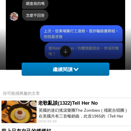
繼續閱讀
你可能感興趣的文章
老歌亂談(1322)Tell Her No
英國的迷幻搖滾樂團The Zombies ( 殭屍合唱團 )
在美國共有三首暢銷曲，此首1965的《Tell Her
2026-08-09
No》即為其中之一，在告示牌百大單曲