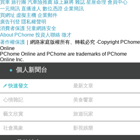
買車
旅行團
汽車險推薦
線上麻將
雜誌
星座命理
會員中心
一元簡訊
直播達人
數位憑證
企業簡訊
買網址
虛擬主機
企業郵件
廣告刊登
隱私權聲明
消費者保護
兒童網路安全
About PChome
投資人聯絡
徵才
著作權保護
｜網路家庭版權所有、轉載必究
‧Copyright PChome
Online
PChome Online and PChome are trademarks of PChome
Online Inc.
個人新聞台
快速發文
最新文章
心情雜記
美食饗宴
藝文欣賞
旅遊玩家
社會萬象
影視娛樂