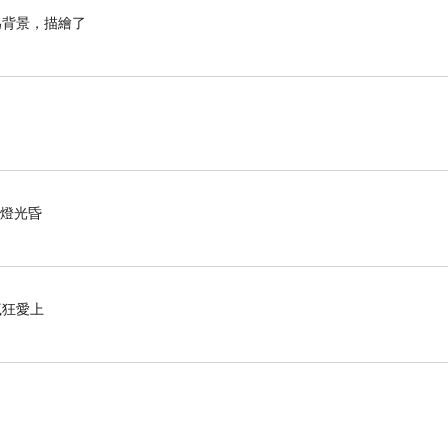
為背景，描繪了
，燈光昏
瘋狂愛上