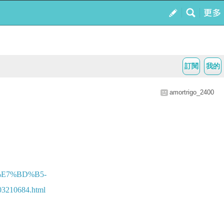
訂閱
我的
amortrigo_2400
E7%BD%B5-
10684.html