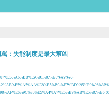
開罵：失能制度是最大幫凶
%96%87%E5%A6%BB%E9%81%87%E8%A9%90-
A2%AB%E5%A5%AA%E8%B5%B0-%E7%BD%95%E9%96%8B%
%AF%E6%9C%80%E5%A4%A7%E5%B9%AB%E5%87%B6-0032