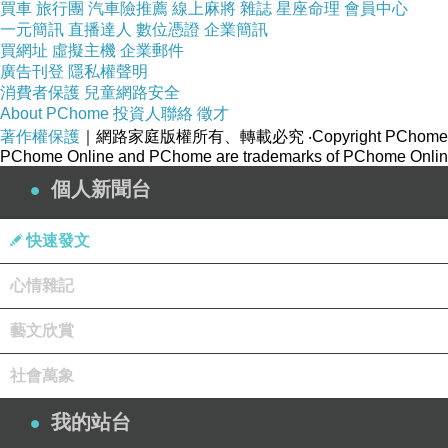
買車
旅行團
汽車險推薦
線上麻將
雜誌
星座命理
會員中心
一元簡訊
直播達人
數位憑證
企業簡訊
買網址
虛擬主機
企業郵件
廣告刊登
隱私權聲明
消費者保護
兒童網路安全
About PChome
投資人聯絡
徵才
著作權保護
｜網路家庭版權所有、轉載必究
‧Copyright PChome
PChome Online and PChome are trademarks of PChome Online
個人新聞台
快速發文
心情雜記
藝文欣賞
社會萬象
我的站台