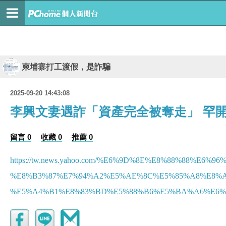
柬埔寨打工渡假，是詐騙
2025-09-20 14:43:08
李興文妻遇詐「資產完全被奪走」 罕
留言 0
收藏 0
推薦 0
https://tw.news.yahoo.com/%E6%9D%8E%E8%88%88%E6
%E8%B3%87%E7%94%A2%E5%AE%8C%E5%85%A8%E8%
%E5%A4%B1%E8%83%BD%E5%88%B6%E5%BA%A6%E6%98