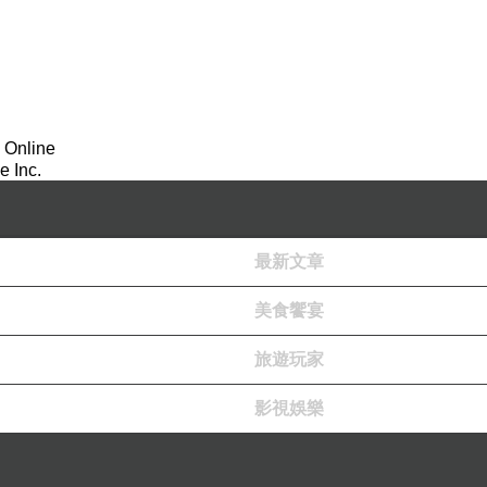
 Online
 Inc.
最新文章
美食饗宴
旅遊玩家
影視娛樂