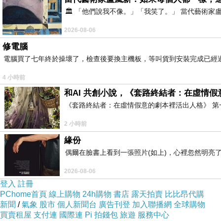
🏛️ 「他們說我不像。」「我笑了。」 當代藝
2026-08-06
修電腦
電腦買了七年終於操壞了，檢查後要換主機板，等叫貨到安裝完成已經
4 小時前
和AI 共創小說，《套路終結者：在虛情
《套路終結者：在虛情假意的劇本裡活出人格》 第
2 小時前
緣份
偶爾在臉書上看到一張照片(如上)，心裡忽然明亮
2026-08-06
登入
註冊
PChome首頁
線上購物
24h購物
書店
露天拍賣
比比昂代購
新聞
/
氣象
股市
個人新聞台
廣告刊登
加入聯播網
全球購物
買賣租屋
支付連
國際連
Pi 拍錢包
旅遊
服務中心