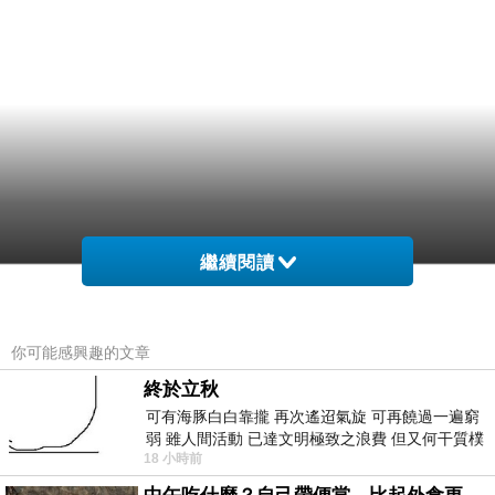
繼續閱讀
你可能感興趣的文章
終於立秋
可有海豚白白靠攏 再次遙迢氣旋 可再饒過一遍窮
弱 雖人間活動 已達文明極致之浪費 但又何干質樸
18 小時前
者 只能白白陪葬