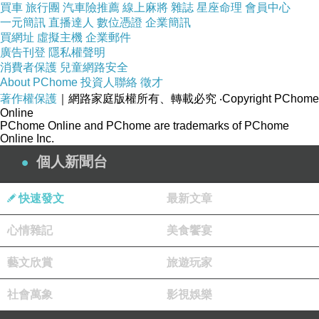
買車
旅行團
汽車險推薦
線上麻將
雜誌
星座命理
會員中心
一元簡訊
直播達人
數位憑證
企業簡訊
買網址
虛擬主機
企業郵件
廣告刊登
隱私權聲明
消費者保護
兒童網路安全
About PChome
投資人聯絡
徵才
著作權保護
｜網路家庭版權所有、轉載必究
‧Copyright PChome
Online
PChome Online and PChome are trademarks of PChome
Online Inc.
個人新聞台
快速發文
最新文章
心情雜記
美食饗宴
藝文欣賞
旅遊玩家
社會萬象
影視娛樂