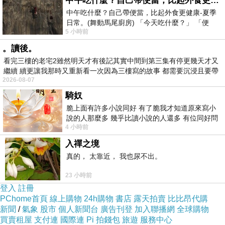
中午吃什麼？自己帶便當，比起外食更健康-夏季日常。(舞動馬尾廚房)
中午吃什麼？自己帶便當，比起外食更健康-夏季
日常。(舞動馬尾廚房) 「今天吃什麼？」 「便
5 小時前
當？麵？還是炒飯？」 每天都在選擇
。讀後。
看完三樓的老宅2雖然明天才有後記其實中間到第三集有停更幾天才又
繼續 續更讓我那時又重新看一次因為三樓寫的故事 都需要沉浸且要帶
2026-08-07
有
騎奴
脆上面有許多小說同好 有了脆我才知道原來寫小
說的人那麼多 幾乎比讀小說的人還多 有位同好問
4 小時前
了一個問題 她說為什麼高中文學獎的
入禪之境
真的， 太靠近， 我也尿不出。
23 小時前
登入
註冊
PChome首頁
線上購物
24h購物
書店
露天拍賣
比比昂代購
新聞
/
氣象
股市
個人新聞台
廣告刊登
加入聯播網
全球購物
買賣租屋
支付連
國際連
Pi 拍錢包
旅遊
服務中心