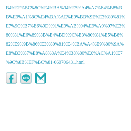
B4%EF%BC%8C%E4%BA%94%E5%A4%A7%E4%B8%B
B%E9%A1%8C%E4%BA%AE%E9%BB%9E%E3%80%81%
E7%9C%B7%E6%9D%91%E9%AB%94%E9%A9%97%E3%
80%81%E6%89%8B%E4%BD%9C%E3%80%81%E5%B8%
82%E9%9B%86%E3%80%81%E4%BA%A4%E9%80%9A%
E8%B3%87%E8%A8%8A%E4%B8%80%E6%AC%A1%E7
%9C%8B%EF%BC%81-060706431.html