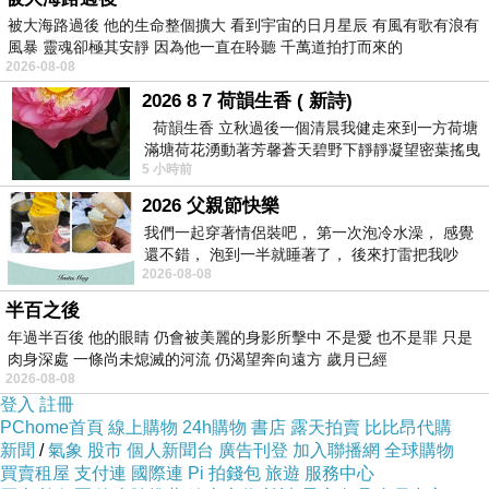
被大海路過後 他的生命整個擴大 看到宇宙的日月星辰 有風有歌有浪有
風暴 靈魂卻極其安靜 因為他一直在聆聽 千萬道拍打而來的
2026-08-08
2026 8 7 荷韻生香 ( 新詩)
荷韻生香 立秋過後一個清晨我健走來到一方荷塘
滿塘荷花湧動著芳馨蒼天碧野下靜靜凝望密葉搖曳
5 小時前
幽泉中復有蛙鳴嘓嘓水波裡搖曳
2026 父親節快樂
我們一起穿著情侶裝吧， 第一次泡冷水澡， 感覺
還不錯， 泡到一半就睡著了， 後來打雷把我吵
2026-08-08
醒， 手
半百之後
年過半百後 他的眼睛 仍會被美麗的身影所擊中 不是愛 也不是罪 只是
肉身深處 一條尚未熄滅的河流 仍渴望奔向遠方 歲月已經
2026-08-08
登入
註冊
PChome首頁
線上購物
24h購物
書店
露天拍賣
比比昂代購
新聞
/
氣象
股市
個人新聞台
廣告刊登
加入聯播網
全球購物
買賣租屋
支付連
國際連
Pi 拍錢包
旅遊
服務中心