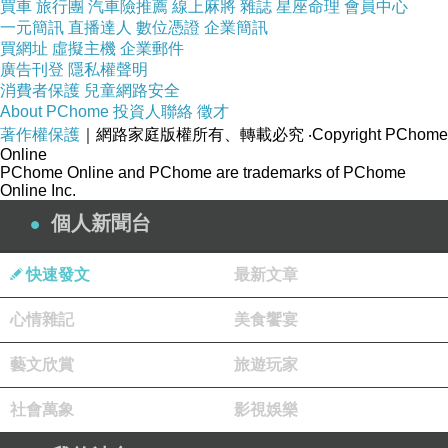
買車
旅行團
汽車險推薦
線上麻將
雜誌
星座命理
會員中心
一元簡訊
直播達人
數位憑證
企業簡訊
買網址
虛擬主機
企業郵件
廣告刊登
隱私權聲明
消費者保護
兒童網路安全
About PChome
投資人聯絡
徵才
著作權保護
｜網路家庭版權所有、轉載必究
‧Copyright PChome
Online
PChome Online and PChome are trademarks of PChome
Online Inc.
個人新聞台
快速發文
最新文章
心情雜記
美食饗宴
藝文欣賞
旅遊玩家
社會萬象
影視娛樂