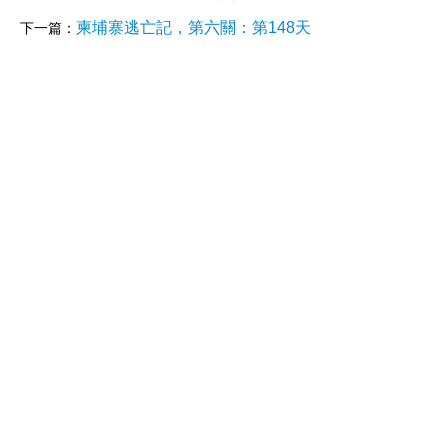
柬埔寨逃亡記，第六關：第148天
下一篇：