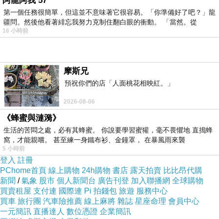
阿龍阿我 57
第一個任務很簡單，但這並不意味著它很容易。「你準備好了吧？」龍
疆問。然後他看著緋忘我努力克制住翻白眼的衝動。 「當然。從
16 小時前
摩斯兄
預祝你們的店「人面桃花相映紅。」
2026-08-06
《蜂蜜與漣漪》
生活的苦悶之處，必有其蜂蜜。 你說要學習蜜獾，毫不畏懼地 直搗蜂
窩，才能親嚐。 甚至練一身鐵布衫、金鐘罩， 在暴風雨來襲
5 小時前
登入
註冊
PChome首頁
線上購物
24h購物
書店
露天拍賣
比比昂代購
新聞
/
氣象
股市
個人新聞台
廣告刊登
加入聯播網
全球購物
買賣租屋
支付連
國際連
Pi 拍錢包
旅遊
服務中心
買車
旅行團
汽車險推薦
線上麻將
雜誌
星座命理
會員中心
一元簡訊
直播達人
數位憑證
企業簡訊