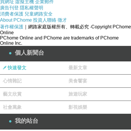
買網址
虛擬主機
企業郵件
廣告刊登
隱私權聲明
消費者保護
兒童網路安全
About PChome
投資人聯絡
徵才
著作權保護
｜網路家庭版權所有、轉載必究
‧Copyright PChome
Online
PChome Online and PChome are trademarks of PChome
Online Inc.
個人新聞台
快速發文
最新文章
心情雜記
美食饗宴
藝文欣賞
旅遊玩家
社會萬象
影視娛樂
我的站台