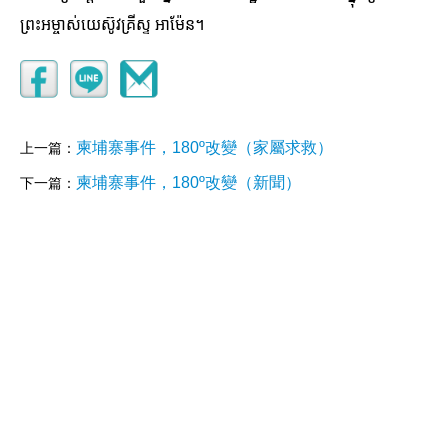
ព្រះអម្ចាស់យេស៊ូវគ្រីស្ទ អាម៉ែន។
柬埔寨事件，180º改變（家屬求救）
上一篇：
柬埔寨事件，180º改變（新聞）
下一篇：