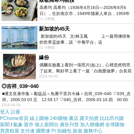
致敬高希均教授
高希均 高希均（1936年4月16日—2026年8月6
日），生於南京市，1949年隨家人來台，1959年
11 小時前
赴美深造並取得經濟發展博士學位。曾任
新加坡的45天
新加坡的45天 文/林玉鳳 上一篇用佛得角
的世界盃故事，談「中葡平台」這
22 小時前
緣份
偶爾在臉書上看到一張照片(如上)，心裡忽然明亮
了起來。剛好早上看了一篇「白痴愛做夢」台長寫
2026-08-06
的貼文，在回顧年輕時瘋狂愛上
◎吉祥_039~040
■潘文良著作集＞勵益品＞魚雁千里共今緣＞吉祥_039~040 ▽039_吉
祥。2006.03.03.五 12:59:17 ▽040_吉祥。2006.03.16.四 00:00:
2026-08-06
登入
註冊
PChome首頁
線上購物
24h購物
書店
露天拍賣
比比昂代購
新聞
/
氣象
股市
個人新聞台
廣告刊登
加入聯播網
全球購物
買賣租屋
支付連
國際連
Pi 拍錢包
旅遊
服務中心