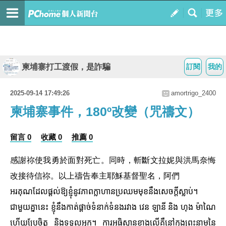
柬埔寨打工渡假，是詐騙
訂閱
我的
2025-09-14 17:49:26
amortrigo_2400
柬埔寨事件，180º改變（咒禱文）
留言 0
收藏 0
推薦 0
感謝祢使我勇於面對死亡。同時，斬斷文拉妮與洪馬奈悔
改接待信祢。以上禱告奉主耶穌基督聖名，阿們
អរគុណដែលផ្តល់ឱ្យខ្ញុំនូវភាពក្លាហានប្រឈមមុខនឹងសេចក្តីស្លាប់។
ជាមួយគ្នានេះ ខ្ញុំនឹងកាត់ផ្តាច់ទំនាក់ទំនងរវាង វេន ឡានី និង ហុង ម៉ាណៃ
ហើយប្រែចិត្ត និងទទួលអ្នក។ ការអធិស្ឋានខាងលើគឺនៅក្នុងព្រះនាមនៃ