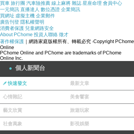
買車
旅行團
汽車險推薦
線上麻將
雜誌
星座命理
會員中心
一元簡訊
直播達人
數位憑證
企業簡訊
買網址
虛擬主機
企業郵件
廣告刊登
隱私權聲明
消費者保護
兒童網路安全
About PChome
投資人聯絡
徵才
著作權保護
｜網路家庭版權所有、轉載必究
‧Copyright PChome
Online
PChome Online and PChome are trademarks of PChome
Online Inc.
個人新聞台
快速發文
最新文章
心情雜記
美食饗宴
藝文欣賞
旅遊玩家
社會萬象
影視娛樂