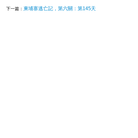
柬埔寨逃亡記，第六關：第145天
下一篇：