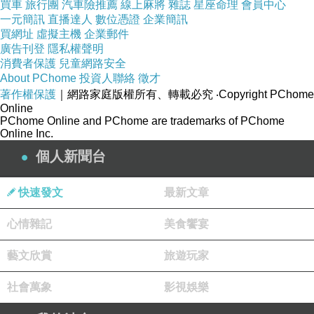
買車
旅行團
汽車險推薦
線上麻將
雜誌
星座命理
會員中心
一元簡訊
直播達人
數位憑證
企業簡訊
買網址
虛擬主機
企業郵件
廣告刊登
隱私權聲明
消費者保護
兒童網路安全
About PChome
投資人聯絡
徵才
著作權保護
｜網路家庭版權所有、轉載必究
‧Copyright PChome
Online
PChome Online and PChome are trademarks of PChome
Online Inc.
個人新聞台
快速發文
最新文章
心情雜記
美食饗宴
藝文欣賞
旅遊玩家
社會萬象
影視娛樂