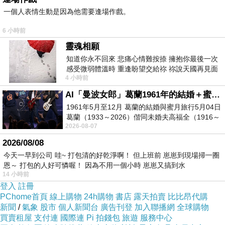
一個人表情生動是因為他需要逢場作戲。
6 小時前
靈魂相願
知道你永不回來 悲痛心情難按捺 擁抱你最後一次
感受微弱體溫時 重逢盼望交給祢 祢說天國再見面
4 小時前
此刻忍淚說別離 他日靈魂再
AI「曼波女郎」葛蘭1961年的結婚＋蜜月旅行 #戀上老電影 #葛蘭 #粟子
1961年5月至12月 葛蘭的結婚與蜜月旅行5月04日
葛蘭（1933～2026）偕同未婚夫高福全（1916～
2026-08-07
2004）乘郵輪赴倫敦6月15日於英國倫敦St.S
2026/08/08
今天一早到公司 哇~ 打包清的好乾淨啊！ 但上班前 崽崽到現場掃一圈
恩～ 打包的人好可憐喔！ 因為不用一個小時 崽崽又搞到水
14 小時前
登入
註冊
PChome首頁
線上購物
24h購物
書店
露天拍賣
比比昂代購
新聞
/
氣象
股市
個人新聞台
廣告刊登
加入聯播網
全球購物
買賣租屋
支付連
國際連
Pi 拍錢包
旅遊
服務中心