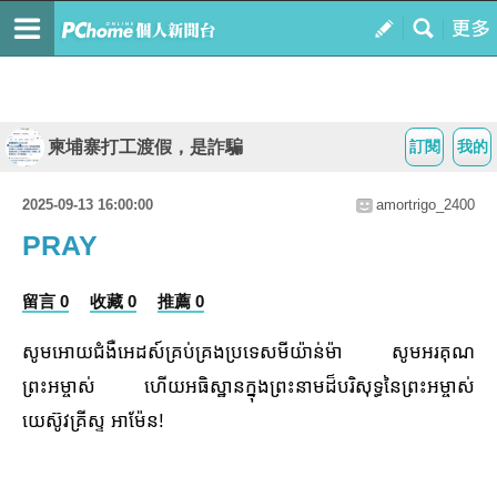
柬埔寨打工渡假，是詐騙
訂閱
我的
2025-09-13 16:00:00
amortrigo_2400
PRAY
留言 0
收藏 0
推薦 0
សូមអោយជំងឺអេដស៍គ្រប់គ្រងប្រទេសមីយ៉ាន់ម៉ា សូមអរគុណ
ព្រះអម្ចាស់ ហើយអធិស្ឋានក្នុងព្រះនាមដ៏បរិសុទ្ធនៃព្រះអម្ចាស់
យេស៊ូវគ្រីស្ទ អាម៉ែន!