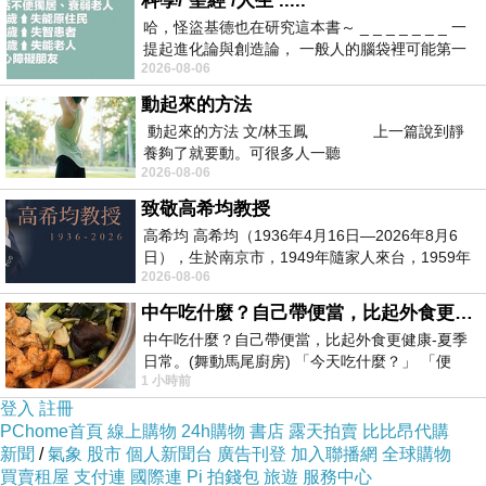
科學/ 聖經 /人生 .....
哈，怪盜基德也在研究這本書～ _ _ _ _ _ _ _ 一
提起進化論與創造論， 一般人的腦袋裡可能第一
2026-08-06
時間就有「 進化論很科
動起來的方法
動起來的方法 文/林玉鳳 上一篇說到靜
養夠了就要動。可很多人一聽
2026-08-06
致敬高希均教授
高希均 高希均（1936年4月16日—2026年8月6
日），生於南京市，1949年隨家人來台，1959年
2026-08-06
赴美深造並取得經濟發展博士學位。曾任
中午吃什麼？自己帶便當，比起外食更健康-夏季日常。(舞動馬尾廚房)
中午吃什麼？自己帶便當，比起外食更健康-夏季
日常。(舞動馬尾廚房) 「今天吃什麼？」 「便
1 小時前
當？麵？還是炒飯？」 每天都在選擇
登入
註冊
PChome首頁
線上購物
24h購物
書店
露天拍賣
比比昂代購
新聞
/
氣象
股市
個人新聞台
廣告刊登
加入聯播網
全球購物
買賣租屋
支付連
國際連
Pi 拍錢包
旅遊
服務中心