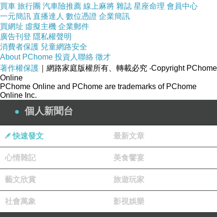
買車
旅行團
汽車險推薦
線上麻將
雜誌
星座命理
會員中心
一元簡訊
直播達人
數位憑證
企業簡訊
買網址
虛擬主機
企業郵件
廣告刊登
隱私權聲明
消費者保護
兒童網路安全
About PChome
投資人聯絡
徵才
著作權保護
｜網路家庭版權所有、轉載必究
‧Copyright PChome
Online
PChome Online and PChome are trademarks of PChome
Online Inc.
個人新聞台
快速發文
最新文章
心情雜記
美食饗宴
藝文欣賞
旅遊玩家
社會萬象
影視娛樂