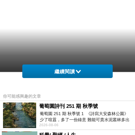
繼續閱讀
你可能感興趣的文章
葡萄園詩刊 251 期 秋季號
葡萄園 251 期 秋季號 1 《詩寫大安森林公園》
少了喧囂，多了一份綠意 難能可貴水泥叢林多出
2026-08-06
一