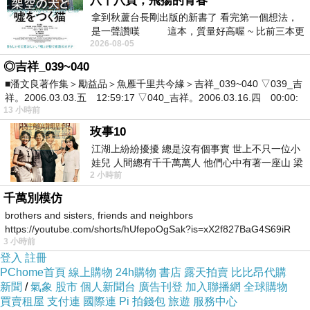
八十八頁，飛揚的青春
拿到秋蘆台長剛出版的新書了 看完第一個想法，
是一聲讚嘆 這本，質量好高喔 ~ 比前三本更
2026-08-05
勝一
◎吉祥_039~040
■潘文良著作集＞勵益品＞魚雁千里共今緣＞吉祥_039~040 ▽039_吉
祥。2006.03.03.五 12:59:17 ▽040_吉祥。2006.03.16.四 00:00:
13 小時前
玫事10
江湖上紛紛擾擾 總是沒有個事實 世上不只一位小
娃兒 人間總有千千萬萬人 他們心中有著一座山 梁
2 小時前
山佛山泰華衡恆嵩 一山之高
千萬別模仿
brothers and sisters, friends and neighbors
https://youtube.com/shorts/hUfepoOgSak?is=xX2f827BaG4S69iR
3 小時前
https
登入
註冊
PChome首頁
線上購物
24h購物
書店
露天拍賣
比比昂代購
新聞
/
氣象
股市
個人新聞台
廣告刊登
加入聯播網
全球購物
買賣租屋
支付連
國際連
Pi 拍錢包
旅遊
服務中心