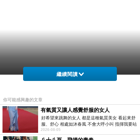
繼續閱讀
你可能感興趣的文章
有氣質又讓人感覺舒服的女人
好希望來跳舞的女人 都是這種氣質美女 看起來舒
服、舒心 相處如沐春風 不會大呼小叫 指揮我要站
2026-08-05
哪個位子 妳老幾？？