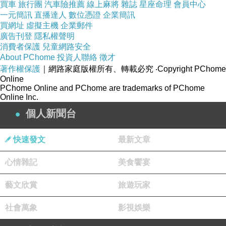
買車
旅行團
汽車險推薦
線上麻將
雜誌
星座命理
會員中心
一元簡訊
直播達人
數位憑證
企業簡訊
買網址
虛擬主機
企業郵件
廣告刊登
隱私權聲明
消費者保護
兒童網路安全
About PChome
投資人聯絡
徵才
著作權保護
｜網路家庭版權所有、轉載必究
‧Copyright PChome
Online
PChome Online and PChome are trademarks of PChome
Online Inc.
個人新聞台
快速發文
最新文章
心情雜記
美食饗宴
藝文欣賞
旅遊玩家
社會萬象
影視娛樂