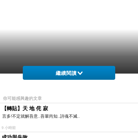
繼續閱讀
你可能感興趣的文章
【轉貼】天 地 侘 寂
言多!不定就解吾意..吾輩尚知..詩魂不滅..
9 小時前
成功與失敗