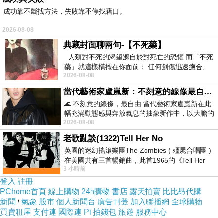
成功靠不斷找方法，失敗靠不停找藉口。
2026-08-08
典藏封面聊兩句-【不死藥】
人類對不死的渴望源自於對死亡的恐懼 而「不死
藥」就這樣橫擺在你面前： 任何創傷迅速癒合、
2026-08-08
停止衰老、痛覺消失…堪
當代藝術家盧嵐新：不刻意的線條最自由，讓色彩流動、筆觸自己說話
🌊 不刻意的線條，最自由 當代藝術家盧嵐新在此
幅充滿動態感與奔放氣息的抽象新作中，以大膽的
2026-08-08
藍色顏料在白色畫布上揮灑、壓印與流淌
老歌亂談(1322)Tell Her No
英國的迷幻搖滾樂團The Zombies ( 殭屍合唱團 )
在美國共有三首暢銷曲，此首1965的《Tell Her
3 小時前
No》即為其中之一，在告示牌百大單曲
登入
註冊
PChome首頁
線上購物
24h購物
書店
露天拍賣
比比昂代購
新聞
/
氣象
股市
個人新聞台
廣告刊登
加入聯播網
全球購物
買賣租屋
支付連
國際連
Pi 拍錢包
旅遊
服務中心