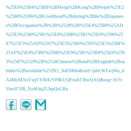
%25E6%25B4%25BB%2BHong%2BKong%2BPeople%25E2
%2580%2599s%2BLivelihood%2Bduring%2Bthe%2BJapanes
e%2BOccupation%2B%2B%2528%2B%25E4%25B8%25AD
%25E3%2580%2581%25E8%258B%25B1%25E6%2596%25
87%25E5%25AD%2597%25E5%25B9%2595%25E5%258F%
25AF%25E4%25BE%259B%25E9%2581%25B8%25E6%259
3%2587%2529%2B%2528Chinese%2Band%2BEnglish%2Bsu
btitles%2Bavailable%2529/1_9s850bbs&ved=2ahUKEwjWu_6
A4MyMAxVsqVYBHcYPIKUQFnoECBwQAQ&usg=AOv
Vaw07JJIl_Xo4OjqZUbpQsGRn