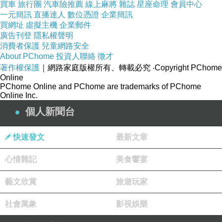
買車
旅行團
汽車險推薦
線上麻將
雜誌
星座命理
會員中心
一元簡訊
直播達人
數位憑證
企業簡訊
買網址
虛擬主機
企業郵件
廣告刊登
隱私權聲明
消費者保護
兒童網路安全
About PChome
投資人聯絡
徵才
著作權保護
｜網路家庭版權所有、轉載必究
‧Copyright PChome
Online
PChome Online and PChome are trademarks of PChome
Online Inc.
個人新聞台
快速發文
最新文章
心情雜記
美食饗宴
藝文欣賞
旅遊玩家
社會萬象
影視娛樂