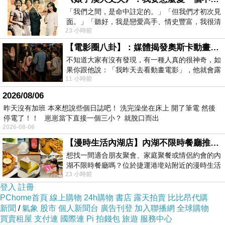
「我們之間，是命中註定的。」「但我們才初次見
面。」「聽好，我是戀愛高手、情史豐富，我很清
23 小時前
楚這種感覺，你我之間的那種感覺，現
【電影圈八卦】：媒體揭發奧斯卡動畫項目投票醜聞！好萊塢為什麼看不起動畫電影？
不知道大家有沒有發現，有一種人真的很神奇，如
果你跟他說：「我昨天去看動畫電影」，他就會露
11 小時前
出一種慈祥的微笑，然後問你是不是陪小
2026/08/06
昨天沒有加班 本來想說些個日誌吧！ 洗完澡坐在床上 開了筆電 然後
停電了！！ 崽崽當下直接一個三小？ 就脫口而出
2026-08-06
【漫時生活內湖店】內湖不限時餐廳推薦｜捷運港墘站美食，聚餐、約會、家庭聚會首選，正餐甜點一次滿足
想找一間適合朋友聚會、家庭聚餐或情侶約會的內
湖不限時餐廳嗎？位於捷運港墘站附近的漫時生活
23 小時前
內湖店，從捷運站步行約4分鐘即可抵
登入
註冊
PChome首頁
線上購物
24h購物
書店
露天拍賣
比比昂代購
新聞
/
氣象
股市
個人新聞台
廣告刊登
加入聯播網
全球購物
買賣租屋
支付連
國際連
Pi 拍錢包
旅遊
服務中心