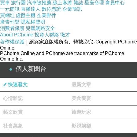
買車
旅行團
汽車險推薦
線上麻將
雜誌
星座命理
會員中心
一元簡訊
直播達人
數位憑證
企業簡訊
買網址
虛擬主機
企業郵件
廣告刊登
隱私權聲明
消費者保護
兒童網路安全
About PChome
投資人聯絡
徵才
著作權保護
｜網路家庭版權所有、轉載必究
‧Copyright PChome
Online
PChome Online and PChome are trademarks of PChome
Online Inc.
個人新聞台
快速發文
最新文章
心情雜記
美食饗宴
藝文欣賞
旅遊玩家
社會萬象
影視娛樂