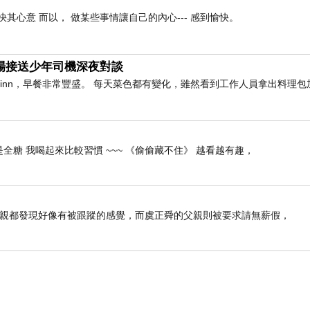
快其心意 而以， 做某些事情讓自己的內心--- 感到愉快。
與機場接送少年司機深夜對談
橫inn，早餐非常豐盛。 每天菜色都有變化，雖然看到工作人員拿出料理包
全糖 我喝起來比較習慣 ~~~ 《偷偷藏不住》 越看越有趣，
母親都發現好像有被跟蹤的感覺，而虞正舜的父親則被要求請無薪假，