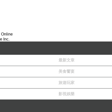
 Online
 Inc.
最新文章
美食饗宴
旅遊玩家
影視娛樂