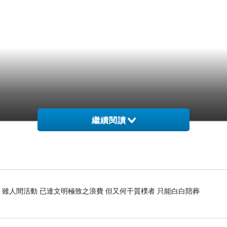
繼續閱讀
 雖人間活動 已達文明極致之浪費 但又何干質樸者 只能白白陪葬