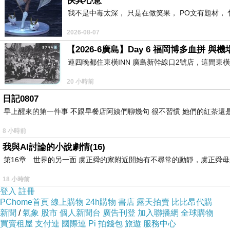
快其心意
我不是中毒太深， 只是在做笑果， PO文有題材， 
2026-08-07
【2026-6廣島】Day 6 福岡博多血拼 
連四晚都住東橫INN 廣島新幹線口2號店，這間東
20 小時前
日記0807
早上醒來的第一件事 不跟早餐店阿姨們聊幾句 很不習慣 她們的紅茶還是
8 小時前
我與AI討論的小說劇情(16)
第16章 世界的另一面 虞正舜的家附近開始有不尋常的動靜，虞正舜
18 小時前
登入
註冊
PChome首頁
線上購物
24h購物
書店
露天拍賣
比比昂代購
新聞
/
氣象
股市
個人新聞台
廣告刊登
加入聯播網
全球購物
買賣租屋
支付連
國際連
Pi 拍錢包
旅遊
服務中心