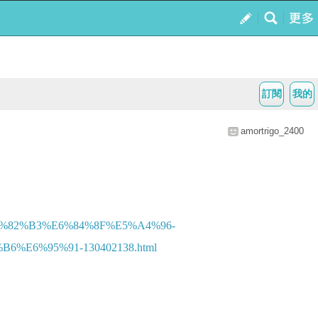
訂閱
我的
amortrigo_2400
5%82%B3%E6%84%8F%E5%A4%96-
E6%95%91-130402138.html