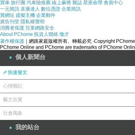
買車
旅行團
汽車險推薦
線上麻將
雜誌
星座命理
會員中心
一元簡訊
直播達人
數位憑證
企業簡訊
買網址
虛擬主機
企業郵件
廣告刊登
隱私權聲明
消費者保護
兒童網路安全
About PChome
投資人聯絡
徵才
著作權保護
｜網路家庭版權所有、轉載必究
‧Copyright PChome
PChome Online and PChome are trademarks of PChome Online
個人新聞台
快速發文
心情雜記
藝文欣賞
社會萬象
我的站台