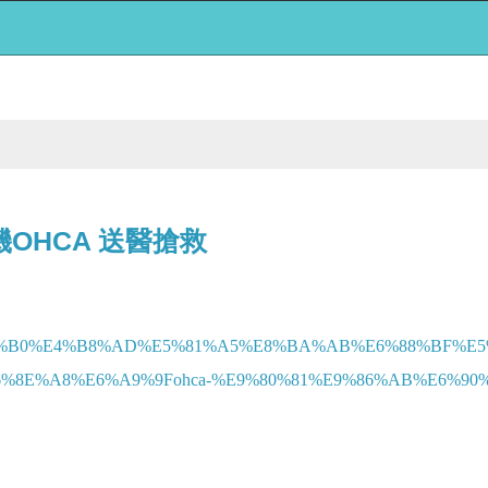
OHCA 送醫搶救
%E5%8F%B0%E4%B8%AD%E5%81%A5%E8%BA%AB%E6%88%BF%E
%A8%E6%A9%9Fohca-%E9%80%81%E9%86%AB%E6%90%B6%