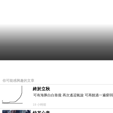
你可能感興趣的文章
終於立秋
可有海豚白白靠攏 再次遙迢氣旋 可再饒過一遍窮弱
19 小時前