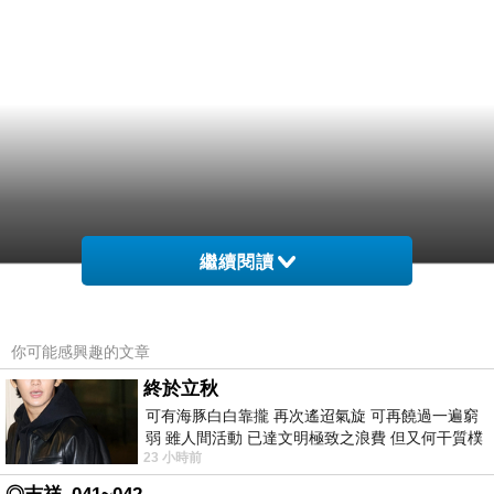
繼續閱讀
你可能感興趣的文章
終於立秋
可有海豚白白靠攏 再次遙迢氣旋 可再饒過一遍窮
弱 雖人間活動 已達文明極致之浪費 但又何干質樸
23 小時前
者 只能白白陪葬