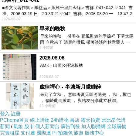
◎吉祥_041~042
■潘文良著作集＞勵益品＞魚雁千里共今緣＞吉祥_041~042 ▽041_吉
祥。2006.03.19.日 20:33:21▽042_吉祥。2006.03.20.一 13:47:2
2026-08-07
早來的晚秋
早來的晚秋 盛暑在 颱風亂舞的季節裡 下著太陽
雨 立秋來了 清晨的微風 帶著淡淡的秋意襲人 一
9 小時前
下子 又被赤
2026.08.06
AMK - 山頂公仔波板糖
2026-08-07
歲律禪心 - 半塘新月朦朧醉
來到了立秋 ， 意味著夏天即將過去 ， 秋 ，揪也
， 物於此而揪歛 ， 與格友分享此立秋聯。
23 小時前
登入
註冊
PChome首頁
線上購物
24h購物
書店
露天拍賣
比比昂代購
新聞
/
氣象
股市
個人新聞台
廣告刊登
加入聯播網
全球購物
買賣租屋
支付連
國際連
Pi 拍錢包
旅遊
服務中心