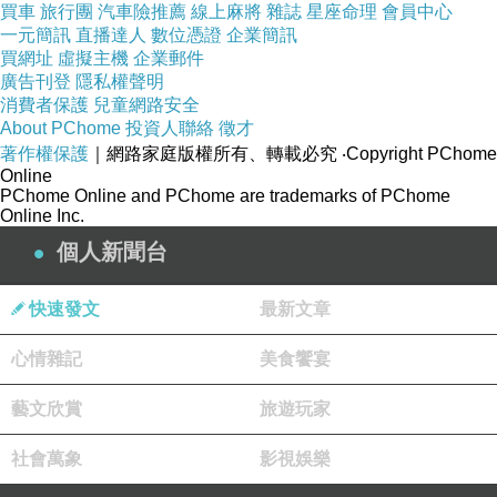
買車
旅行團
汽車險推薦
線上麻將
雜誌
星座命理
會員中心
一元簡訊
直播達人
數位憑證
企業簡訊
買網址
虛擬主機
企業郵件
廣告刊登
隱私權聲明
消費者保護
兒童網路安全
About PChome
投資人聯絡
徵才
著作權保護
｜網路家庭版權所有、轉載必究
‧Copyright PChome
Online
PChome Online and PChome are trademarks of PChome
Online Inc.
個人新聞台
快速發文
最新文章
心情雜記
美食饗宴
藝文欣賞
旅遊玩家
社會萬象
影視娛樂