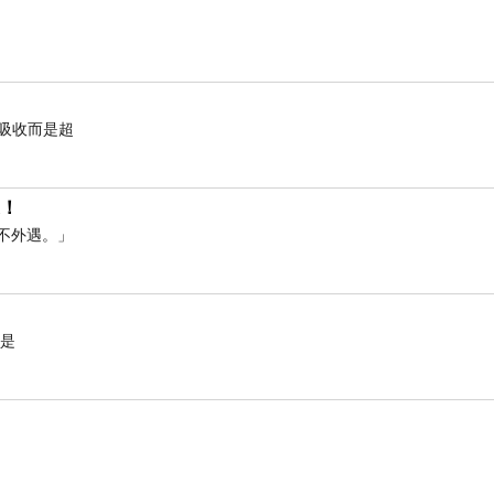
有吸收而是超
遇！
不外遇。」
於是