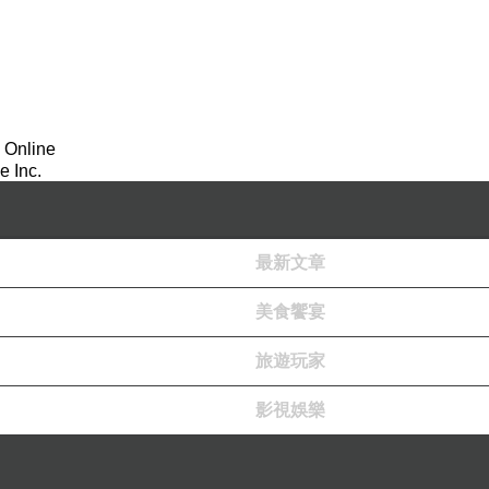
 Online
 Inc.
最新文章
美食饗宴
旅遊玩家
影視娛樂