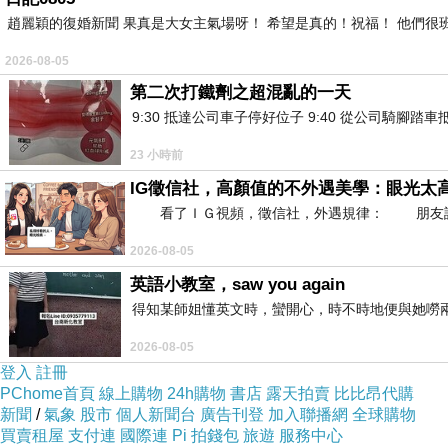
趙麗穎的復婚新聞 果真是大女主氣場呀！ 希望是真的！祝福！ 他們很班
2026-08-05
第二次打鐵劑之超混亂的一天
9:30 抵達公司車子停好位子 9:40 從公司騎腳踏
23 小時前
IG徵信社，高顏值的不外遇美學：眼光太
看了ＩＧ視頻，徵信社，外遇規律： 朋友說：
2026-08-05
英語小教室，saw you again
得知某師姐懂英文時，蠻開心，時不時地便與她嘮兩
2026-08-05
登入
註冊
PChome首頁
線上購物
24h購物
書店
露天拍賣
比比昂代購
新聞
/
氣象
股市
個人新聞台
廣告刊登
加入聯播網
全球購物
買賣租屋
支付連
國際連
Pi 拍錢包
旅遊
服務中心