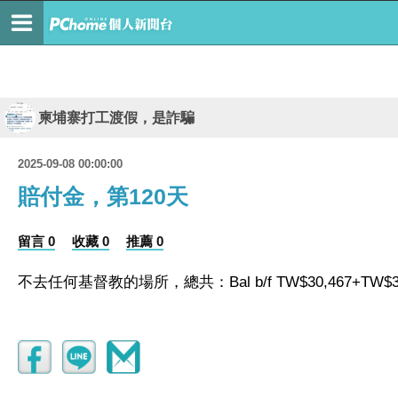
柬埔寨打工渡假，是詐騙
2025-09-08 00:00:00
賠付金，第120天
留言 0
收藏 0
推薦 0
不去任何基督教的場所，總共：Bal b/f TW$30,467+TW$303=T