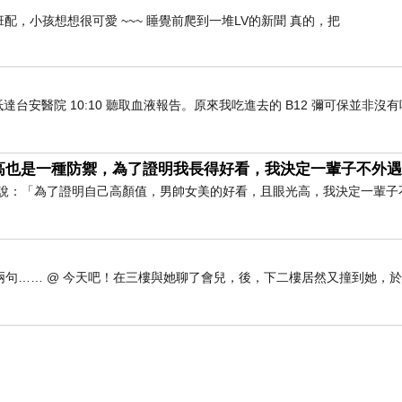
配，小孩想想很可愛 ~~~ 睡覺前爬到一堆LV的新聞 真的，把
車抵達台安醫院 10:10 聽取血液報告。原來我吃進去的 B12 彌可保並非沒
高也是一種防禦，為了證明我長得好看，我決定一輩子不外
「為了證明自己高顏值，男帥女美的好看，且眼光高，我決定一輩子
句…… @ 今天吧！在三樓與她聊了會兒，後，下二樓居然又撞到她，