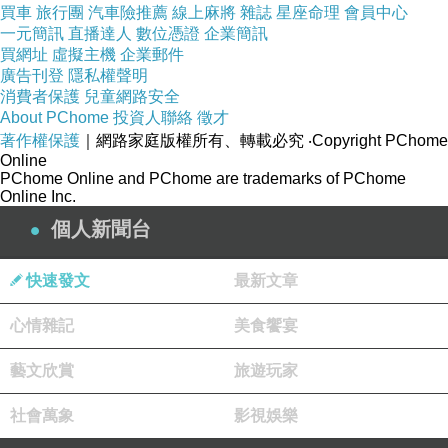
買車
旅行團
汽車險推薦
線上麻將
雜誌
星座命理
會員中心
一元簡訊
直播達人
數位憑證
企業簡訊
買網址
虛擬主機
企業郵件
廣告刊登
隱私權聲明
消費者保護
兒童網路安全
About PChome
投資人聯絡
徵才
著作權保護
｜網路家庭版權所有、轉載必究
‧Copyright PChome
Online
PChome Online and PChome are trademarks of PChome
Online Inc.
個人新聞台
快速發文
最新文章
心情雜記
美食饗宴
藝文欣賞
旅遊玩家
社會萬象
影視娛樂