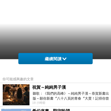
繼續閱讀
你可能感興趣的文章
祝賀～純純男子漢
聽歌：《我們的高峰》～純純男子漢～恭賀新書出
版～願你新書〞八十八頁的青春〞大賣！記得你曾
19 小時前
經在我的版留言…「好讚的圖^^感覺大家