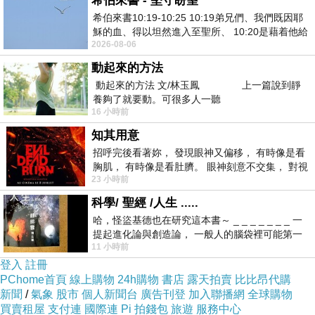
希伯來書 - 堅守盼望
希伯來書10:19-10:25 10:19弟兄們、我們既因耶
穌的血、得以坦然進入至聖所、 10:20是藉着他給
2026-08-06
我們開了一條又新又活的路從幔子經過
動起來的方法
動起來的方法 文/林玉鳳 上一篇說到靜
養夠了就要動。可很多人一聽
16 小時前
知其用意
招呼完後看著妳， 發現眼神又偏移， 有時像是看
胸肌， 有時像是看肚臍。 眼神刻意不交集， 對視
23 小時前
視線不對齊， 讓我很難不
科學/ 聖經 /人生 .....
哈，怪盜基德也在研究這本書～ _ _ _ _ _ _ _ 一
提起進化論與創造論， 一般人的腦袋裡可能第一
11 小時前
時間就有「 進化論很科
登入
註冊
PChome首頁
線上購物
24h購物
書店
露天拍賣
比比昂代購
新聞
/
氣象
股市
個人新聞台
廣告刊登
加入聯播網
全球購物
買賣租屋
支付連
國際連
Pi 拍錢包
旅遊
服務中心