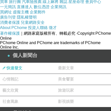
買車
旅行團
汽車險推薦
線上麻將
雜誌
星座命理
會員中心
一元簡訊
直播達人
數位憑證
企業簡訊
買網址
虛擬主機
企業郵件
廣告刊登
隱私權聲明
消費者保護
兒童網路安全
About PChome
投資人聯絡
徵才
著作權保護
｜網路家庭版權所有、轉載必究
‧Copyright PChome
Online
PChome Online and PChome are trademarks of PChome
Online Inc.
個人新聞台
快速發文
最新文章
心情雜記
美食饗宴
藝文欣賞
旅遊玩家
社會萬象
影視娛樂