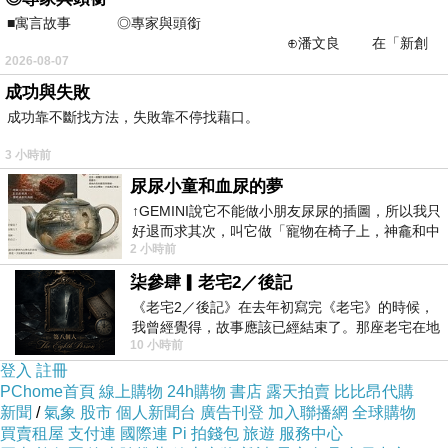
■寓言故事 ◎專家與頭銜
⊕潘文良 在「新創
2026-08-07
之谷」裡——
成功與失敗
成功靠不斷找方法，失敗靠不停找藉口。
3 小時前
尿尿小童和血尿的夢
↑GEMINI說它不能做小朋友尿尿的插圖，所以我只
好退而求其次，叫它做「寵物在椅子上，神龕和中
2 小時前
年人臉孔」的畫了。 六月底
柒參肆▎老宅2／後記
《老宅2／後記》在去年初寫完《老宅》的時候，
我曾經覺得，故事應該已經結束了。那座老宅在地
10 小時前
震中倒塌，七個人終於離開那片黑暗，
登入
註冊
PChome首頁
線上購物
24h購物
書店
露天拍賣
比比昂代購
新聞
/
氣象
股市
個人新聞台
廣告刊登
加入聯播網
全球購物
買賣租屋
支付連
國際連
Pi 拍錢包
旅遊
服務中心