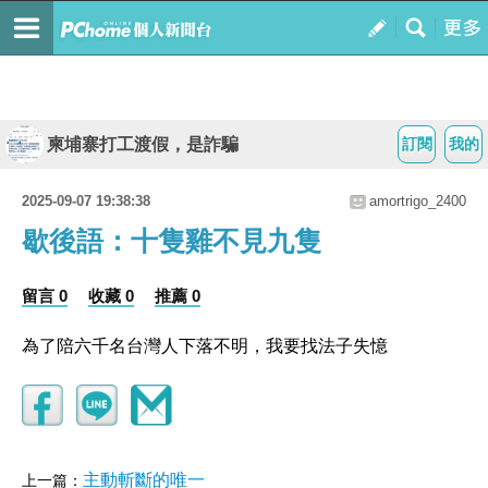
柬埔寨打工渡假，是詐騙
訂閱
我的
2025-09-07 19:38:38
amortrigo_2400
歇後語：十隻雞不見九隻
留言 0
收藏 0
推薦 0
為了陪六千名台灣人下落不明，我要找法子失憶
主動斬斷的唯一
上一篇：