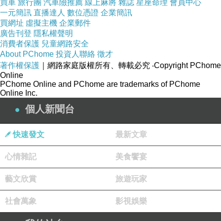
買車
旅行團
汽車險推薦
線上麻將
雜誌
星座命理
會員中心
一元簡訊
直播達人
數位憑證
企業簡訊
買網址
虛擬主機
企業郵件
廣告刊登
隱私權聲明
消費者保護
兒童網路安全
About PChome
投資人聯絡
徵才
著作權保護
｜網路家庭版權所有、轉載必究
‧Copyright PChome
Online
PChome Online and PChome are trademarks of PChome
Online Inc.
個人新聞台
快速發文
最新文章
心情雜記
美食饗宴
藝文欣賞
旅遊玩家
社會萬象
影視娛樂