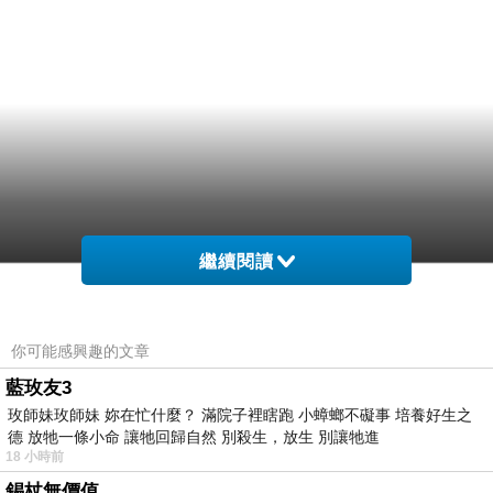
繼續閱讀
你可能感興趣的文章
藍玫友3
玫師妹玫師妹 妳在忙什麼？ 滿院子裡瞎跑 小蟑螂不礙事 培養好生之
德 放牠一條小命 讓牠回歸自然 別殺生，放生 別讓牠進
18 小時前
錫杖無價值