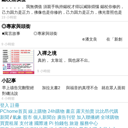
。。。。。。我無價值 須親手執持錫杖才得以滅除煩惱 錫杖你修的，
己力因力是正力，佛像也是你修的，己力因力是正力，佛光普照也是
19 小時前
◎專家與頭銜
■寓言故事 ◎專家與頭銜
⊕潘文良 在「新創
9 小時前
之谷」裡——
入禪之境
真的， 太靠近， 我也尿不出。
9 小時前
小記事
早上禱告完翻聖經 加拉太書2 與福音的真理不合 就在眾人面前
對磯法說
4 小時前
登入
註冊
PChome首頁
線上購物
24h購物
書店
露天拍賣
比比昂代購
新聞
/
氣象
股市
個人新聞台
廣告刊登
加入聯播網
全球購物
買賣租屋
支付連
國際連
Pi 拍錢包
旅遊
服務中心