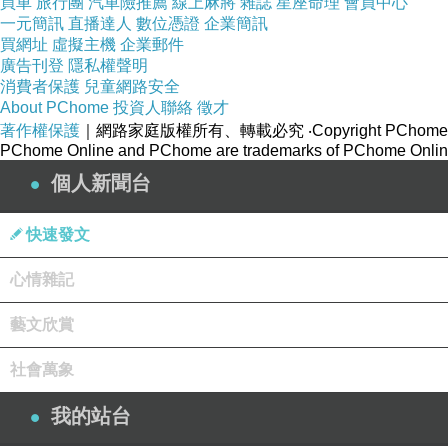
買車
旅行團
汽車險推薦
線上麻將
雜誌
星座命理
會員中心
一元簡訊
直播達人
數位憑證
企業簡訊
買網址
虛擬主機
企業郵件
廣告刊登
隱私權聲明
消費者保護
兒童網路安全
About PChome
投資人聯絡
徵才
著作權保護
｜網路家庭版權所有、轉載必究
‧Copyright PChome
PChome Online and PChome are trademarks of PChome Online
個人新聞台
快速發文
心情雜記
藝文欣賞
社會萬象
我的站台