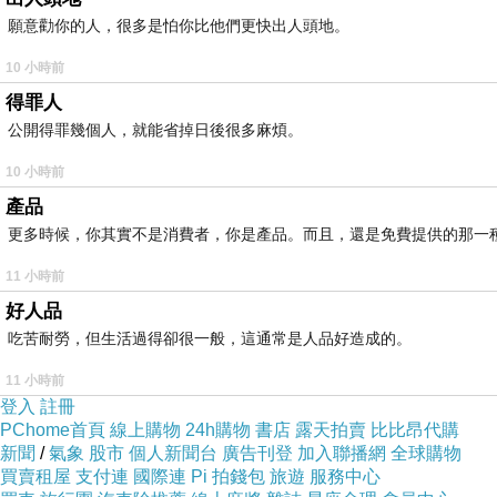
願意勸你的人，很多是怕你比他們更快出人頭地。
10 小時前
得罪人
公開得罪幾個人，就能省掉日後很多麻煩。
10 小時前
產品
更多時候，你其實不是消費者，你是產品。而且，還是免費提供的那一
11 小時前
好人品
吃苦耐勞，但生活過得卻很一般，這通常是人品好造成的。
11 小時前
登入
註冊
PChome首頁
線上購物
24h購物
書店
露天拍賣
比比昂代購
新聞
/
氣象
股市
個人新聞台
廣告刊登
加入聯播網
全球購物
買賣租屋
支付連
國際連
Pi 拍錢包
旅遊
服務中心