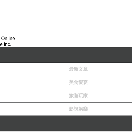
 Online
 Inc.
最新文章
美食饗宴
旅遊玩家
影視娛樂