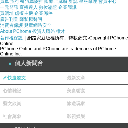
買車
旅行團
汽車險推薦
線上麻將
雜誌
星座命理
會員中心
一元簡訊
直播達人
數位憑證
企業簡訊
買網址
虛擬主機
企業郵件
廣告刊登
隱私權聲明
消費者保護
兒童網路安全
About PChome
投資人聯絡
徵才
著作權保護
｜網路家庭版權所有、轉載必究
‧Copyright PChome
Online
PChome Online and PChome are trademarks of PChome
Online Inc.
個人新聞台
快速發文
最新文章
心情雜記
美食饗宴
藝文欣賞
旅遊玩家
社會萬象
影視娛樂