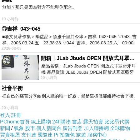
無能？那只是因為對方不能與你配合。
19 小時前
◎吉祥_043~045
■潘文良著作集＞勵益品＞魚雁千里共今緣＞吉祥_043~045 ▽043_吉
祥。2006.03.24.五 23:38:28 ▽044_吉祥。2006.03.25.六 00:00:
2026-08-08
開箱｜JLab Jbuds OPEN 開放式耳罩藍牙耳機 - 設計美學，輕巧、透氣、環境音全物理達成！
產品名稱：JLab Jbuds OPEN 開放式耳罩藍牙耳
機 產品資訊 JLab Jbuds OPEN 開放式耳罩藍牙
20 小時前
耳機評語：非常有特色，值得喜愛美型工
社會平衡
把自己的痛苦分享給別人聽的唯一好處，就是這樣做能維持社會平衡。
20 小時前
登入
註冊
PChome首頁
線上購物
24h購物
書店
露天拍賣
比比昂代購
新聞
/
氣象
股市
個人新聞台
廣告刊登
加入聯播網
全球購物
買賣租屋
支付連
國際連
Pi 拍錢包
旅遊
服務中心