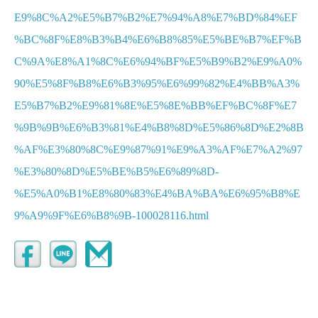
E9%8C%A2%E5%B7%B2%E7%94%A8%E7%BD%84%EF
%BC%8F%E8%B3%B4%E6%B8%85%E5%BE%B7%EF%B
C%9A%E8%A1%8C%E6%94%BF%E5%B9%B2%E9%A0%
90%E5%8F%B8%E6%B3%95%E6%99%82%E4%BB%A3%
E5%B7%B2%E9%81%8E%E5%8E%BB%EF%BC%8F%E7
%9B%9B%E6%B3%81%E4%B8%8D%E5%86%8D%E2%8B
%AF%E3%80%8C%E9%87%91%E9%A3%AF%E7%A2%97
%E3%80%8D%E5%BE%B5%E6%89%8D-
%E5%A0%B1%E8%80%83%E4%BA%BA%E6%95%B8%E
9%A9%9F%E6%B8%9B-100028116.html