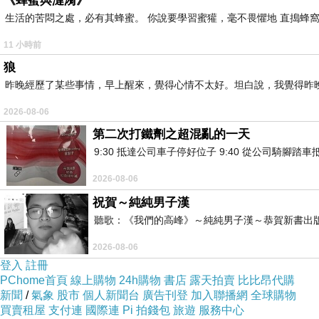
《蜂蜜與漣漪》
生活的苦悶之處，必有其蜂蜜。 你說要學習蜜獾，毫不畏懼地 直搗蜂窩
11 小時前
狼
昨晚經歷了某些事情，早上醒來，覺得心情不太好。坦白說，我覺得昨
2026-08-06
第二次打鐵劑之超混亂的一天
9:30 抵達公司車子停好位子 9:40 從公司騎腳踏
2026-08-06
祝賀～純純男子漢
聽歌：《我們的高峰》～純純男子漢～恭賀新書出
2026-08-06
登入
註冊
PChome首頁
線上購物
24h購物
書店
露天拍賣
比比昂代購
新聞
/
氣象
股市
個人新聞台
廣告刊登
加入聯播網
全球購物
買賣租屋
支付連
國際連
Pi 拍錢包
旅遊
服務中心