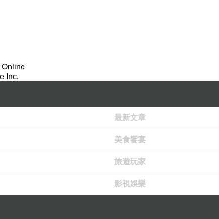
 Online
 Inc.
最新文章
美食饗宴
旅遊玩家
影視娛樂