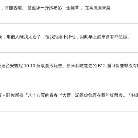
，才能親嚐。 甚至練一身鐵布衫、金鐘罩， 在暴風雨來襲
晚，那個人離我太近了，但我拒絕不掉他，因此早上醒來會有罪惡感。
車抵達台安醫院 10:10 聽取血液報告。原來我吃進去的 B12 彌可保並非沒
版～願你新書〞八十八頁的青春〞大賣！記得你曾經在我的版留言…「好讚