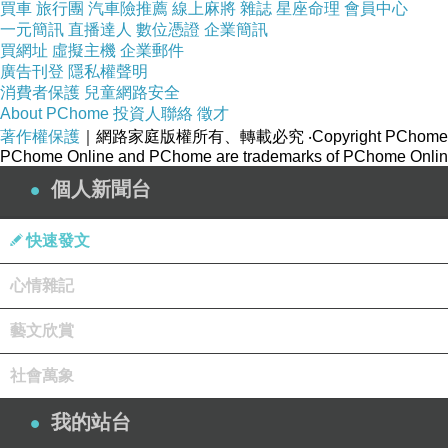
買車
旅行團
汽車險推薦
線上麻將
雜誌
星座命理
會員中心
一元簡訊
直播達人
數位憑證
企業簡訊
買網址
虛擬主機
企業郵件
廣告刊登
隱私權聲明
消費者保護
兒童網路安全
About PChome
投資人聯絡
徵才
著作權保護
｜網路家庭版權所有、轉載必究
‧Copyright PChome
PChome Online and PChome are trademarks of PChome Online
個人新聞台
快速發文
心情雜記
藝文欣賞
社會萬象
我的站台