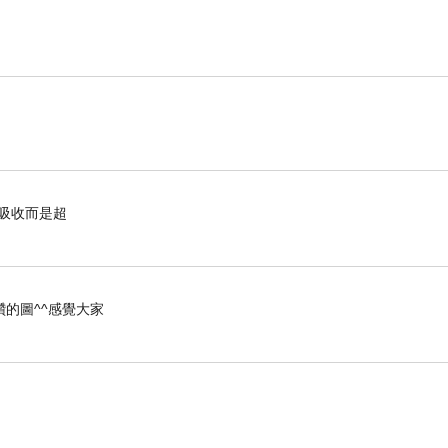
有吸收而是超
的圖^^感覺大家