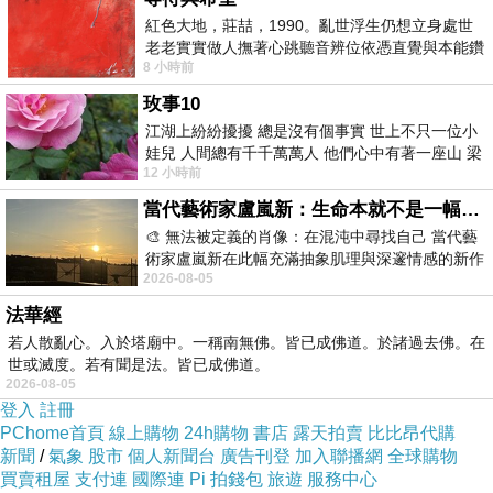
紅色大地，莊喆，1990。亂世浮生仍想立身處世
老老實實做人撫著心跳聽音辨位依憑直覺與本能鑽
8 小時前
向裂隙的亮處探索另一個心聲另一個共鳴的
玫事10
江湖上紛紛擾擾 總是沒有個事實 世上不只一位小
娃兒 人間總有千千萬萬人 他們心中有著一座山 梁
12 小時前
山佛山泰華衡恆嵩 一山之高
當代藝術家盧嵐新：生命本就不是一幅能被定義的肖像，在混亂與交疊中拼湊完整的靈魂
🎨 無法被定義的肖像：在混沌中尋找自己 當代藝
術家盧嵐新在此幅充滿抽象肌理與深邃情感的新作
2026-08-05
中，以灰白為基底，交織著塗抹、刮擦與
法華經
若人散亂心。入於塔廟中。一稱南無佛。皆已成佛道。於諸過去佛。在
世或滅度。若有聞是法。皆已成佛道。
2026-08-05
登入
註冊
PChome首頁
線上購物
24h購物
書店
露天拍賣
比比昂代購
新聞
/
氣象
股市
個人新聞台
廣告刊登
加入聯播網
全球購物
買賣租屋
支付連
國際連
Pi 拍錢包
旅遊
服務中心