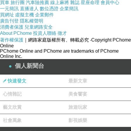
買車
旅行團
汽車險推薦
線上麻將
雜誌
星座命理
會員中心
一元簡訊
直播達人
數位憑證
企業簡訊
買網址
虛擬主機
企業郵件
廣告刊登
隱私權聲明
消費者保護
兒童網路安全
About PChome
投資人聯絡
徵才
著作權保護
｜網路家庭版權所有、轉載必究
‧Copyright PChome
Online
PChome Online and PChome are trademarks of PChome
Online Inc.
個人新聞台
快速發文
最新文章
心情雜記
美食饗宴
藝文欣賞
旅遊玩家
社會萬象
影視娛樂