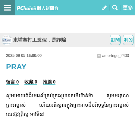
柬埔寨打工渡假，是詐騙
訂閱
我的
2025-09-05 16:00:00
amortrigo_2400
PRAY
留言 0
收藏 0
推薦 0
សូមអោយជំងឺអេដស៍គ្រប់គ្រងប្រទេសមីយ៉ាន់ម៉ា សូមអរគុណ
ព្រះអម្ចាស់ ហើយអធិស្ឋានក្នុងព្រះនាមដ៏បរិសុទ្ធនៃព្រះអម្ចាស់
យេស៊ូវគ្រីស្ទ អាម៉ែន!