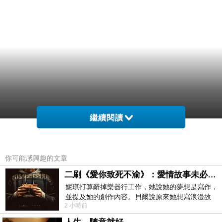
繼續閱讀
你可能感興趣的文章
二刷《愛你致死不渝》：愛情故事未必是浪漫故事
妮琪打算辭掉樂器行工作，她說她的夢想是寫作，
並提及她的創作內容。貝爾說原來她想寫浪漫故
2 小時前
事，妮琪回應：「不是浪漫故事，是愛情