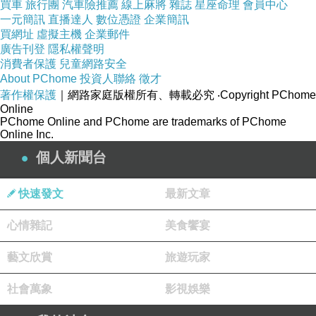
買車
旅行團
汽車險推薦
線上麻將
雜誌
星座命理
會員中心
一元簡訊
直播達人
數位憑證
企業簡訊
買網址
虛擬主機
企業郵件
廣告刊登
隱私權聲明
消費者保護
兒童網路安全
About PChome
投資人聯絡
徵才
著作權保護
｜網路家庭版權所有、轉載必究
‧Copyright PChome
Online
PChome Online and PChome are trademarks of PChome
Online Inc.
個人新聞台
快速發文
最新文章
心情雜記
美食饗宴
藝文欣賞
旅遊玩家
社會萬象
影視娛樂