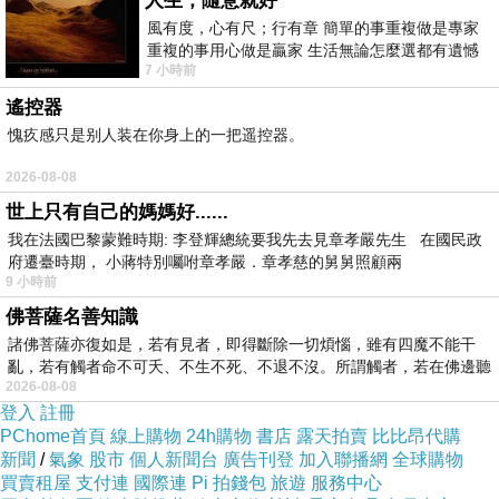
人生，隨意就好
風有度，心有尺；行有章 簡單的事重複做是專家
重複的事用心做是贏家 生活無論怎麼選都有遺憾
7 小時前
所以開心就好 生活不會辜負認真
遙控器
愧疚感只是别人装在你身上的一把遥控器。
2026-08-08
世上只有自己的媽媽好......
我在法國巴黎蒙難時期: 李登輝總統要我先去見章孝嚴先生 在國民政
府遷臺時期， 小蔣特別囑咐章孝嚴．章孝慈的舅舅照顧兩
9 小時前
佛菩薩名善知識
諸佛菩薩亦復如是，若有見者，即得斷除一切煩惱，雖有四魔不能干
亂，若有觸者命不可夭、不生不死、不退不沒。所謂觸者，若在佛邊聽
2026-08-08
受
登入
註冊
PChome首頁
線上購物
24h購物
書店
露天拍賣
比比昂代購
新聞
/
氣象
股市
個人新聞台
廣告刊登
加入聯播網
全球購物
買賣租屋
支付連
國際連
Pi 拍錢包
旅遊
服務中心