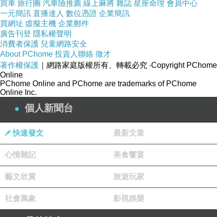
買車
旅行團
汽車險推薦
線上麻將
雜誌
星座命理
會員中心
一元簡訊
直播達人
數位憑證
企業簡訊
買網址
虛擬主機
企業郵件
廣告刊登
隱私權聲明
消費者保護
兒童網路安全
About PChome
投資人聯絡
徵才
著作權保護
｜網路家庭版權所有、轉載必究
‧Copyright PChome
Online
PChome Online and PChome are trademarks of PChome
Online Inc.
個人新聞台
快速發文
最新文章
心情雜記
美食饗宴
藝文欣賞
旅遊玩家
社會萬象
影視娛樂