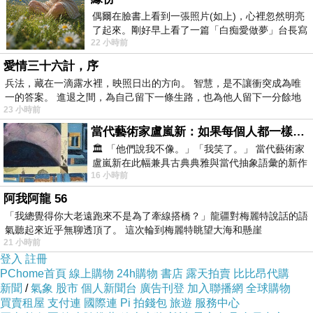
偶爾在臉書上看到一張照片(如上)，心裡忽然明亮
了起來。剛好早上看了一篇「白痴愛做夢」台長寫
22 小時前
的貼文，在回顧年輕時瘋狂愛上
愛情三十六計，序
兵法，藏在一滴露水裡，映照日出的方向。 智慧，是不讓衝突成為唯
一的答案。 進退之間，為自己留下一條生路，也為他人留下一分餘地
23 小時前
當代藝術家盧嵐新：如果每個人都一樣，這世界該有多無聊？
🏛️ 「他們說我不像。」「我笑了。」 當代藝術家
盧嵐新在此幅兼具古典典雅與當代抽象語彙的新作
16 小時前
中，以沈靜的藍色空間為背景，描繪了
阿我阿龍 56
「我總覺得你大老遠跑來不是為了牽線搭橋？」龍疆對梅麗特說話的語
氣聽起來近乎無聊透頂了。 這次輪到梅麗特眺望大海和懸崖
21 小時前
登入
註冊
PChome首頁
線上購物
24h購物
書店
露天拍賣
比比昂代購
新聞
/
氣象
股市
個人新聞台
廣告刊登
加入聯播網
全球購物
買賣租屋
支付連
國際連
Pi 拍錢包
旅遊
服務中心