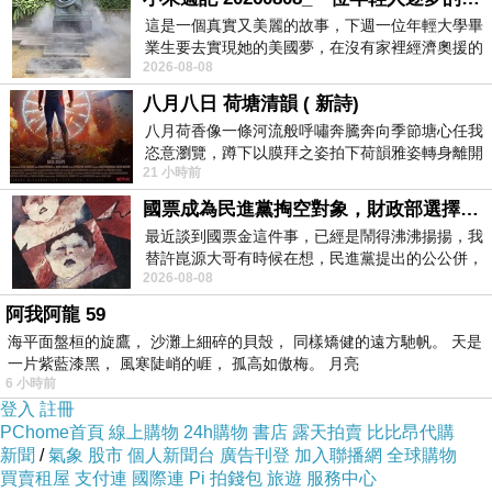
這是一個真實又美麗的故事，下週一位年輕大學畢
業生要去實現她的美國夢，在沒有家裡經濟奧援的
2026-08-08
情況下，靠著自我努力工作累積出國基
八月八日 荷塘清韻 ( 新詩)
八月荷香像一條河流般呼嘯奔騰奔向季節塘心任我
恣意瀏覽，蹲下以膜拜之姿拍下荷韻雅姿轉身離開
21 小時前
時我把美麗的遐想掛在亭亭葉柄上盼望
國票成為民進黨掏空對象，財政部選擇性失憶
最近談到國票金這件事，已經是鬧得沸沸揚揚，我
替許崑源大哥有時候在想，民進黨提出的公公併，
2026-08-08
其實就是想要國庫通黨庫，鬧出最大的醜
阿我阿龍 59
海平面盤桓的旋鷹， 沙灘上細碎的貝殼， 同樣矯健的遠方馳帆。 天是
一片紫藍漆黑， 風寒陡峭的崕， 孤高如傲梅。 月亮
6 小時前
登入
註冊
PChome首頁
線上購物
24h購物
書店
露天拍賣
比比昂代購
新聞
/
氣象
股市
個人新聞台
廣告刊登
加入聯播網
全球購物
買賣租屋
支付連
國際連
Pi 拍錢包
旅遊
服務中心