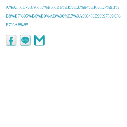
A%AF%E7%89%87%E5%BE%B5%E6%94%B6%E7%9B%
B8%E7%95%B6%E9%AB%98%E7%9A%84%E9%97%9C%
E7%A8%85