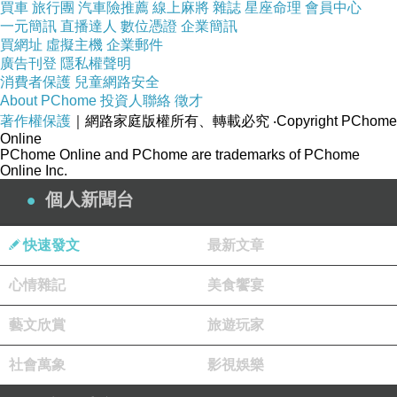
買車
旅行團
汽車險推薦
線上麻將
雜誌
星座命理
會員中心
一元簡訊
直播達人
數位憑證
企業簡訊
買網址
虛擬主機
企業郵件
廣告刊登
隱私權聲明
消費者保護
兒童網路安全
About PChome
投資人聯絡
徵才
著作權保護
｜網路家庭版權所有、轉載必究
‧Copyright PChome
Online
PChome Online and PChome are trademarks of PChome
Online Inc.
個人新聞台
快速發文
最新文章
心情雜記
美食饗宴
藝文欣賞
旅遊玩家
社會萬象
影視娛樂