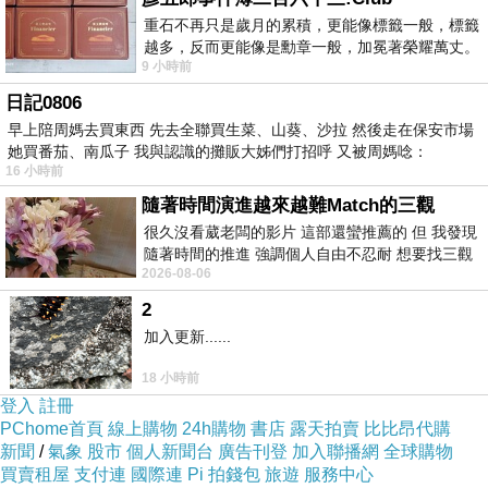
重石不再只是歲月的累積，更能像標籤一般，標籤
越多，反而更能像是勳章一般，加冕著榮耀萬丈。
9 小時前
習慣一如縱容，成了再難輕輕放下的罪證
日記0806
早上陪周媽去買東西 先去全聯買生菜、山葵、沙拉 然後走在保安市場
她買番茄、南瓜子 我與認識的攤販大姊們打招呼 又被周媽唸：
16 小時前
隨著時間演進越來越難Match的三觀
很久沒看葳老闆的影片 這部還蠻推薦的 但 我發現
隨著時間的推進 強調個人自由不忍耐 想要找三觀
2026-08-06
接近的不要說對象 連朋友都超
2
加入更新......
18 小時前
登入
註冊
PChome首頁
線上購物
24h購物
書店
露天拍賣
比比昂代購
新聞
/
氣象
股市
個人新聞台
廣告刊登
加入聯播網
全球購物
買賣租屋
支付連
國際連
Pi 拍錢包
旅遊
服務中心