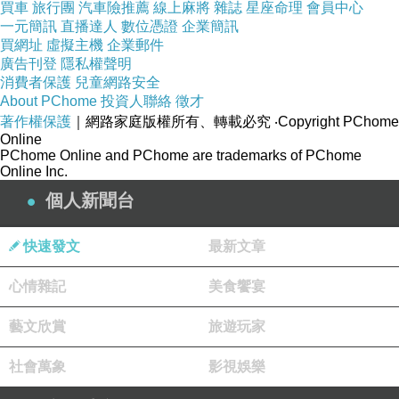
買車
旅行團
汽車險推薦
線上麻將
雜誌
星座命理
會員中心
一元簡訊
直播達人
數位憑證
企業簡訊
買網址
虛擬主機
企業郵件
廣告刊登
隱私權聲明
消費者保護
兒童網路安全
About PChome
投資人聯絡
徵才
著作權保護
｜網路家庭版權所有、轉載必究
‧Copyright PChome
Online
PChome Online and PChome are trademarks of PChome
Online Inc.
個人新聞台
快速發文
最新文章
心情雜記
美食饗宴
藝文欣賞
旅遊玩家
社會萬象
影視娛樂