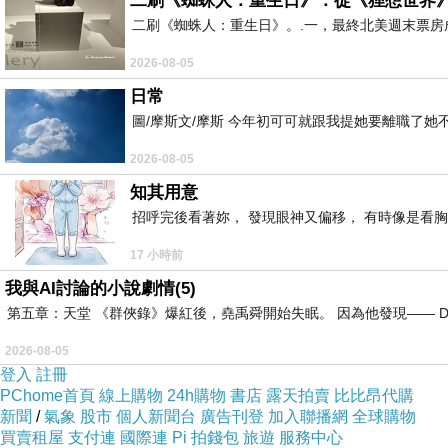
二刷《蜘蛛人：重生日》：從《狸想世界
二刷《蜘蛛人：重生日》。.一，最終北美週末票
2026-08-05
日常
圖/摩斯文/摩斯 今年初可可就跟我提她要離職了
2026-08-05
知其用意
招呼完後看著妳， 發現眼神又偏移， 有時像是看胸
17 小時前
我與AI討論的小說劇情(5)
第五章：天堂 《群俠錄》爆紅後，堯禹舜開始失眠。 因為他發現—— Dr
2026-08-05
登入
註冊
PChome首頁
線上購物
24h購物
書店
露天拍賣
比比昂代購
新聞
/
氣象
股市
個人新聞台
廣告刊登
加入聯播網
全球購物
買賣租屋
支付連
國際連
Pi 拍錢包
旅遊
服務中心