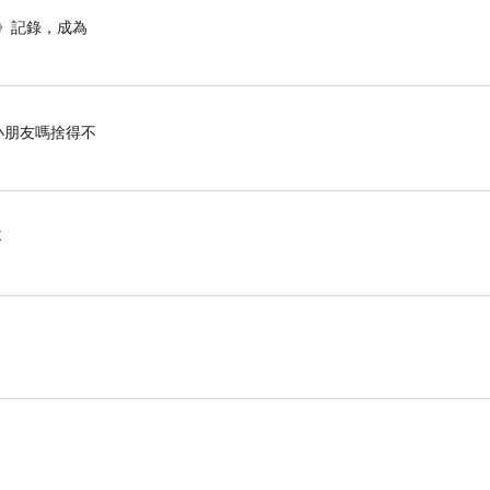
》記錄，成為
小朋友嗎捨得不
不