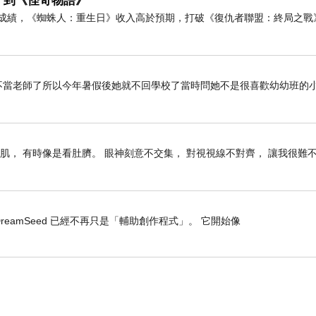
》到《怪奇物語》
房成績，《蜘蛛人：重生日》收入高於預期，打破《復仇者聯盟：終局之戰
她不當老師了所以今年暑假後她就不回學校了當時問她不是很喜歡幼幼班的
肌， 有時像是看肚臍。 眼神刻意不交集， 對視視線不對齊， 讓我很難
eamSeed 已經不再只是「輔助創作程式」。 它開始像