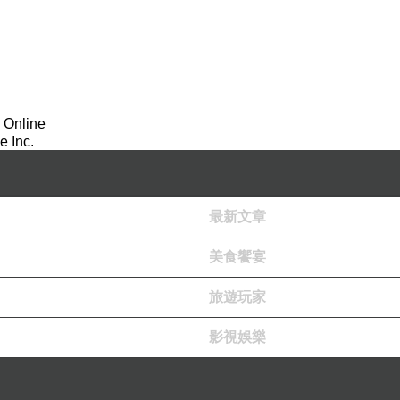
 Online
 Inc.
最新文章
美食饗宴
旅遊玩家
影視娛樂