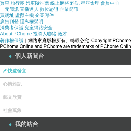
買車
旅行團
汽車險推薦
線上麻將
雜誌
星座命理
會員中心
一元簡訊
直播達人
數位憑證
企業簡訊
買網址
虛擬主機
企業郵件
廣告刊登
隱私權聲明
消費者保護
兒童網路安全
About PChome
投資人聯絡
徵才
著作權保護
｜網路家庭版權所有、轉載必究
‧Copyright PChome
PChome Online and PChome are trademarks of PChome Online
個人新聞台
快速發文
心情雜記
藝文欣賞
社會萬象
我的站台