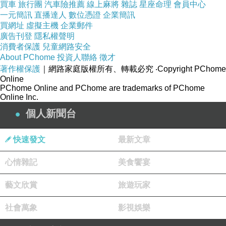
買車
旅行團
汽車險推薦
線上麻將
雜誌
星座命理
會員中心
一元簡訊
直播達人
數位憑證
企業簡訊
買網址
虛擬主機
企業郵件
廣告刊登
隱私權聲明
消費者保護
兒童網路安全
About PChome
投資人聯絡
徵才
著作權保護
｜網路家庭版權所有、轉載必究
‧Copyright PChome
Online
PChome Online and PChome are trademarks of PChome
Online Inc.
個人新聞台
快速發文
最新文章
心情雜記
美食饗宴
藝文欣賞
旅遊玩家
社會萬象
影視娛樂