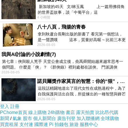
新加坡的45天 文/林玉鳳 上一篇用佛得角
的世界盃故事，談「中葡平台」這
4 小時前
八十八頁，飛揚的青春
拿到秋蘆台長剛出版的新書了 看完第一個想法，
是一聲讚嘆 這本，質量好高喔 ~ 比前三本更
2026-08-05
勝一
我與AI討論的小說劇情(7)
第七章：俠與殺人兇手 天堂公會成立後，堯禹舜開始越來越常思考一
個問題。 什麼是「俠」？ 《群俠錄》裡到處都在談俠。 門派講俠
2026-08-05
諾貝爾獎作家莫言的智慧：你的“狠”，才是最好的自我保護
這段話精闢地道出了現代女性在成熟過程中，為了
自我保護與活出自我，所提煉出的一種智慧與鋒芒
2026-08-05
的平衡。 核心解讀與看法
登入
註冊
PChome首頁
線上購物
24h購物
書店
露天拍賣
比比昂代購
新聞
/
氣象
股市
個人新聞台
廣告刊登
加入聯播網
全球購物
買賣租屋
支付連
國際連
Pi 拍錢包
旅遊
服務中心