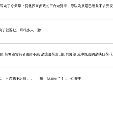
上，先送走了今天早上從北投來參觀的三台遊覽車，原以為展場已經差不多要
了就要動。可很多人一聽
開眼 荷塘邊賞荷者絡繹不絕 是塘邊荷葉田田的凝望 風中飄逸的是映日荷
 不過我不討厭。 。 ... 嗯，我滿意了！ 。 🐻 昨中