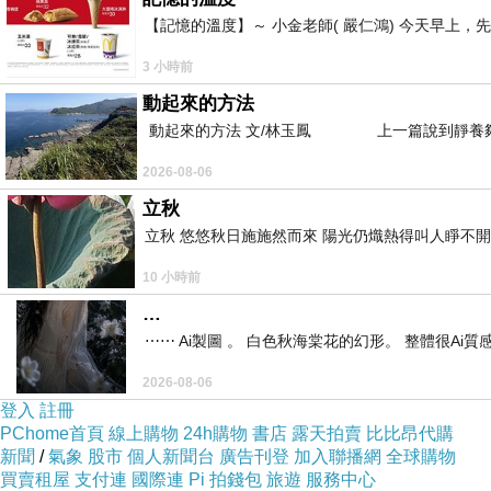
【記憶的溫度】～ 小金老師( 嚴仁鴻) 今天早
3 小時前
動起來的方法
動起來的方法 文/林玉鳳 上一篇說到靜養夠
2026-08-06
立秋
立秋 悠悠秋日施施然而來 陽光仍熾熱得叫人睜不
10 小時前
…
⋯⋯ Ai製圖 。 白色秋海棠花的幻形。 整體很Ai質感。
2026-08-06
登入
註冊
PChome首頁
線上購物
24h購物
書店
露天拍賣
比比昂代購
新聞
/
氣象
股市
個人新聞台
廣告刊登
加入聯播網
全球購物
買賣租屋
支付連
國際連
Pi 拍錢包
旅遊
服務中心