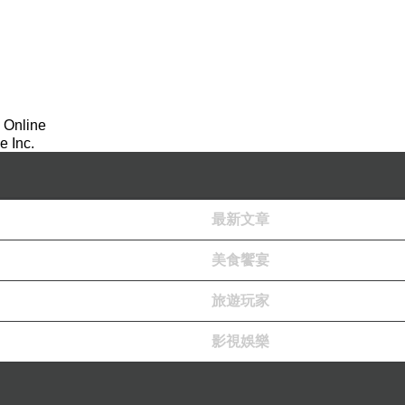
 Online
 Inc.
最新文章
美食饗宴
旅遊玩家
影視娛樂