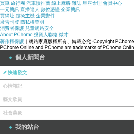
買車
旅行團
汽車險推薦
線上麻將
雜誌
星座命理
會員中心
一元簡訊
直播達人
數位憑證
企業簡訊
買網址
虛擬主機
企業郵件
廣告刊登
隱私權聲明
消費者保護
兒童網路安全
About PChome
投資人聯絡
徵才
著作權保護
｜網路家庭版權所有、轉載必究
‧Copyright PChome
PChome Online and PChome are trademarks of PChome Online
個人新聞台
快速發文
心情雜記
藝文欣賞
社會萬象
我的站台