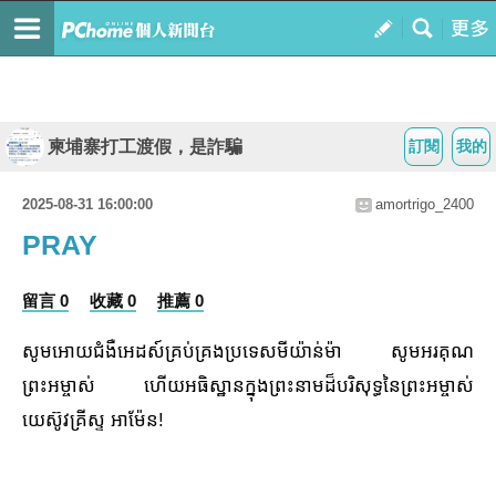
柬埔寨打工渡假，是詐騙
訂閱
我的
2025-08-31 16:00:00
amortrigo_2400
PRAY
留言 0
收藏 0
推薦 0
សូមអោយជំងឺអេដស៍គ្រប់គ្រងប្រទេសមីយ៉ាន់ម៉ា សូមអរគុណ
ព្រះអម្ចាស់ ហើយអធិស្ឋានក្នុងព្រះនាមដ៏បរិសុទ្ធនៃព្រះអម្ចាស់
យេស៊ូវគ្រីស្ទ អាម៉ែន!