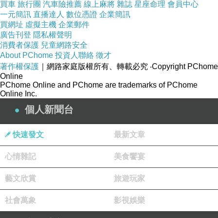
買車
旅行團
汽車險推薦
線上麻將
雜誌
星座命理
會員中心
一元簡訊
直播達人
數位憑證
企業簡訊
買網址
虛擬主機
企業郵件
廣告刊登
隱私權聲明
消費者保護
兒童網路安全
About PChome
投資人聯絡
徵才
著作權保護
｜網路家庭版權所有、轉載必究
‧Copyright PChome
Online
PChome Online and PChome are trademarks of PChome
Online Inc.
個人新聞台
快速發文
最新文章
心情雜記
美食饗宴
藝文欣賞
旅遊玩家
社會萬象
影視娛樂