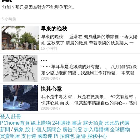
無能？那只是因為對方不能與你配合。
5 小時前
早來的晚秋
早來的晚秋 盛暑在 颱風亂舞的季節裡 下著太陽
雨 立秋來了 清晨的微風 帶著淡淡的秋意襲人 一
15 小時前
下子 又被赤
….
⋯⋯ 羊耳草是毛絨絨的好有趣。 。 八月開始就決
定少協助老師們後，我感到工作好輕鬆。 本來就
2026-08-07
不是我的工作啊。 真
快其心意
我不是中毒太深， 只是在做笑果， PO文有題材，
快其心意 而以， 做某些事情讓自己的內心--- 感到
2026-08-07
愉快。
登入
註冊
PChome首頁
線上購物
24h購物
書店
露天拍賣
比比昂代購
新聞
/
氣象
股市
個人新聞台
廣告刊登
加入聯播網
全球購物
買賣租屋
支付連
國際連
Pi 拍錢包
旅遊
服務中心