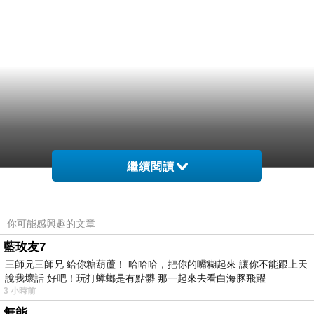
繼續閱讀
你可能感興趣的文章
藍玫友7
三師兄三師兄 給你糖葫蘆！ 哈哈哈，把你的嘴糊起來 讓你不能跟上天
說我壞話 好吧！玩打蟑螂是有點髒 那一起來去看白海豚飛躍
3 小時前
無能