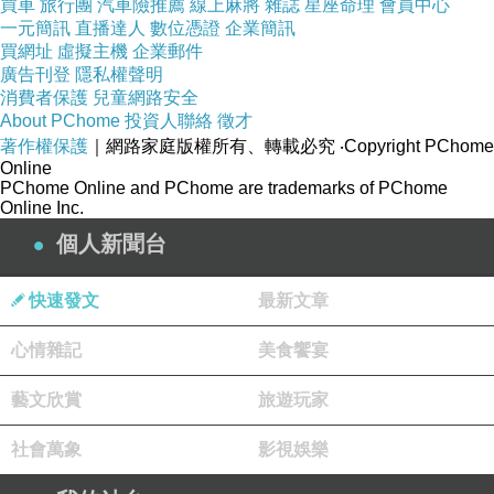
買車
旅行團
汽車險推薦
線上麻將
雜誌
星座命理
會員中心
一元簡訊
直播達人
數位憑證
企業簡訊
買網址
虛擬主機
企業郵件
廣告刊登
隱私權聲明
消費者保護
兒童網路安全
About PChome
投資人聯絡
徵才
著作權保護
｜網路家庭版權所有、轉載必究
‧Copyright PChome
Online
PChome Online and PChome are trademarks of PChome
Online Inc.
個人新聞台
快速發文
最新文章
心情雜記
美食饗宴
藝文欣賞
旅遊玩家
社會萬象
影視娛樂