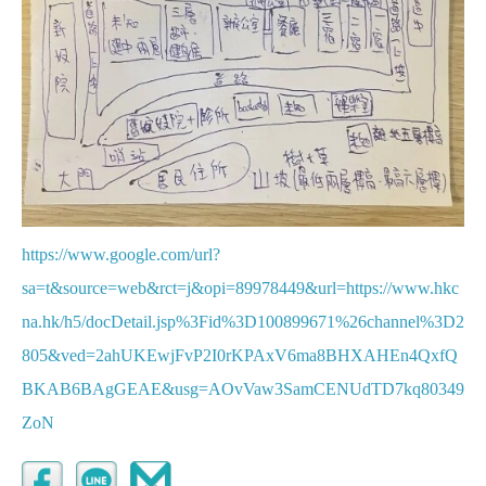
https://www.google.com/url?
sa=t&source=web&rct=j&opi=89978449&url=https://www.hkc
na.hk/h5/docDetail.jsp%3Fid%3D100899671%26channel%3D2
805&ved=2ahUKEwjFvP2I0rKPAxV6ma8BHXAHEn4QxfQ
BKAB6BAgGEAE&usg=AOvVaw3SamCENUdTD7kq80349
ZoN