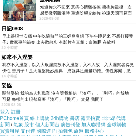
知道你永不回來 悲痛心情難按捺 擁抱你最後一次
感受微弱體溫時 重逢盼望交給祢 祢說天國再見面
2026-08-08
此刻忍淚說別離 他日靈魂再
日記0808
早上很現世安穩 中午吃碗熱門的三媽臭臭鍋 下午午睡起來 不想打擾雙
子J 做家事的節奏 出去散散步 有影片有真相：白海豚 在飲料
20 小時前
如來不入涅槃
我亦不入涅槃，以入大般涅槃故不入涅槃，入不入故，入大涅槃者得見
佛性 善男子！是大涅槃微妙經典，成就具足無量功德。佛性亦爾，悉
14 小時前
妥協
關於妥協 我的為人和職業 沒有讓我相信 「湊巧」，「剛巧」的餘地
可是 每樣的出現都寫著「湊巧」「剛巧」 於是 我問了
2026-08-08
登入
註冊
PChome首頁
線上購物
24h購物
書店
露天拍賣
比比昂代購
新聞
/
氣象
股市
個人新聞台
廣告刊登
加入聯播網
全球購物
買賣租屋
支付連
國際連
Pi 拍錢包
旅遊
服務中心