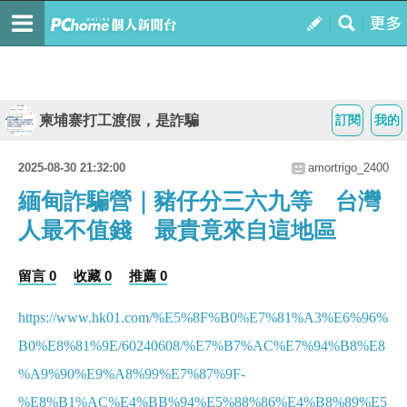
柬埔寨打工渡假，是詐騙
訂閱
我的
2025-08-30 21:32:00
amortrigo_2400
緬甸詐騙營｜豬仔分三六九等 台灣
人最不值錢 最貴竟來自這地區
留言 0
收藏 0
推薦 0
https://www.hk01.com/%E5%8F%B0%E7%81%A3%E6%96%
B0%E8%81%9E/60240608/%E7%B7%AC%E7%94%B8%E8
%A9%90%E9%A8%99%E7%87%9F-
%E8%B1%AC%E4%BB%94%E5%88%86%E4%B8%89%E5