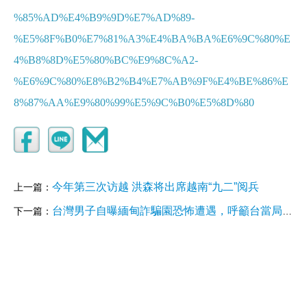
%85%AD%E4%B9%9D%E7%AD%89-
%E5%8F%B0%E7%81%A3%E4%BA%BA%E6%9C%80%E
4%B8%8D%E5%80%BC%E9%8C%A2-
%E6%9C%80%E8%B2%B4%E7%AB%9F%E4%BE%86%E
8%87%AA%E9%80%99%E5%9C%B0%E5%8D%80
今年第三次访越 洪森将出席越南“九二”阅兵
上一篇：
台灣男子自曝緬甸詐騙園恐怖遭遇，呼籲台當局營救受害者
下一篇：