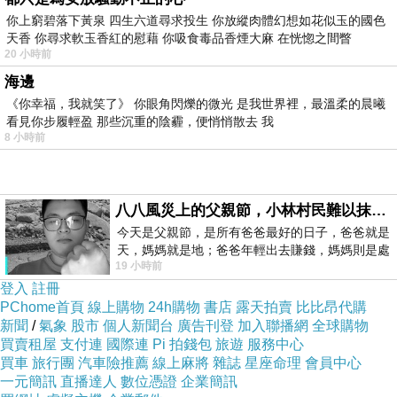
你上窮碧落下黃泉 四生六道尋求投生 你放縱肉體幻想如花似玉的國色
天香 你尋求軟玉香紅的慰藉 你吸食毒品香煙大麻 在恍惚之間瞥
20 小時前
海邊
《你幸福，我就笑了》 你眼角閃爍的微光 是我世界裡，最溫柔的晨曦
看見你步履輕盈 那些沉重的陰霾，便悄悄散去 我
8 小時前
八八風災上的父親節，小林村民難以抹滅的痛
今天是父親節，是所有爸爸最好的日子，爸爸就是
天，媽媽就是地；爸爸年輕出去賺錢，媽媽則是處
19 小時前
理家務，職業不分高低貴賤，只有人品才
登入
註冊
PChome首頁
線上購物
24h購物
書店
露天拍賣
比比昂代購
新聞
/
氣象
股市
個人新聞台
廣告刊登
加入聯播網
全球購物
買賣租屋
支付連
國際連
Pi 拍錢包
旅遊
服務中心
買車
旅行團
汽車險推薦
線上麻將
雜誌
星座命理
會員中心
一元簡訊
直播達人
數位憑證
企業簡訊