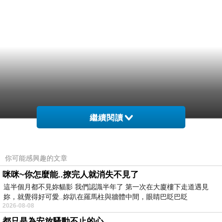
繼續閱讀
你可能感興趣的文章
咪咪~你怎麼能..撩完人就消失不見了
這半個月都不見妳貓影 我們認識半年了 第一次在大廈樓下走道遇見
妳，就覺得好可愛..妳趴在羅馬柱與牆體中間，眼睛巴眨巴眨
2026-08-08
都只是為安放騷動不止的心