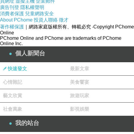
買網址
虛擬主機
企業郵件
廣告刊登
隱私權聲明
消費者保護
兒童網路安全
About PChome
投資人聯絡
徵才
著作權保護
｜網路家庭版權所有、轉載必究
‧Copyright PChome
Online
PChome Online and PChome are trademarks of PChome
Online Inc.
個人新聞台
快速發文
最新文章
心情雜記
美食饗宴
藝文欣賞
旅遊玩家
社會萬象
影視娛樂
我的站台