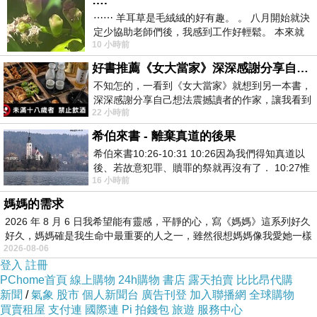
….
⋯⋯ 羊耳草是毛絨絨的好有趣。 。 八月開始就決
定少協助老師們後，我感到工作好輕鬆。 本來就
10 小時前
不是我的工作啊。 真
好書推薦《女大當家》深深感謝分享自己想法震撼讀者的作家，讓我看到不同樣貌的家庭！
不知怎的，一看到《女大當家》就想到另一本書，
深深感謝分享自己想法震撼讀者的作家，讓我看到
22 小時前
不同樣貌的家庭！ 《女大
希伯來書 - 離棄真道的後果
希伯來書10:26-10:31 10:26因為我們得知真道以
後、若故意犯罪、贖罪的祭就再沒有了． 10:27惟
16 小時前
有戰懼等候審判和那燒滅眾敵人的烈火
媽媽的需求
美国总统特朗普致函洪玛耐总理 感谢提名诺贝尔和平奖
上一篇：
2026 年 8 月 6 日我希望能有靈感，平靜的心，寫《媽媽》這系列好久
死人康克由
下一篇：
好久，媽媽確是我生命中最重要的人之一，雖然很想媽媽像我愛她一樣
2026-08-06
登入
註冊
PChome首頁
線上購物
24h購物
書店
露天拍賣
比比昂代購
新聞
/
氣象
股市
個人新聞台
廣告刊登
加入聯播網
全球購物
買賣租屋
支付連
國際連
Pi 拍錢包
旅遊
服務中心