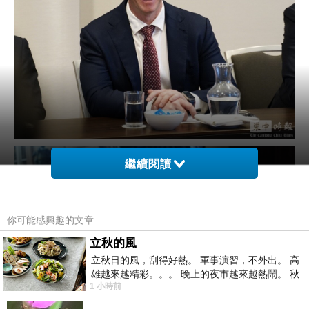
繼續閱讀
你可能感興趣的文章
立秋的風
立秋日的風，刮得好熱。 軍事演習，不外出。 高
雄越來越精彩。。。 晚上的夜市越來越熱鬧。 秋
1 小時前
天的風刮得很熱 夜遊消暑熱。。。