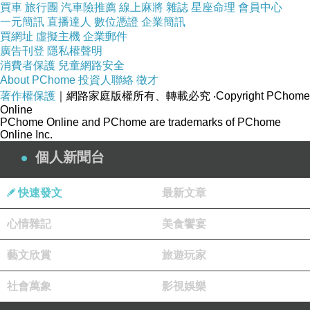
買車
旅行團
汽車險推薦
線上麻將
雜誌
星座命理
會員中心
一元簡訊
直播達人
數位憑證
企業簡訊
買網址
虛擬主機
企業郵件
廣告刊登
隱私權聲明
消費者保護
兒童網路安全
About PChome
投資人聯絡
徵才
著作權保護
｜網路家庭版權所有、轉載必究
‧Copyright PChome
Online
PChome Online and PChome are trademarks of PChome
Online Inc.
個人新聞台
快速發文
最新文章
心情雜記
美食饗宴
藝文欣賞
旅遊玩家
社會萬象
影視娛樂