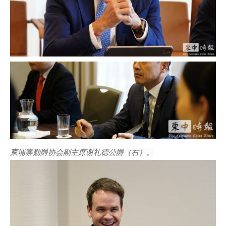
柬埔寨勋爵协会副主席谢礼德公爵（右）。