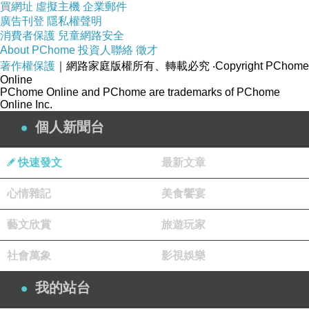
買網址
虛擬主機
企業郵件
廣告刊登
隱私權聲明
消費者保護
兒童網路安全
About PChome
投資人聯絡
徵才
著作權保護
｜網路家庭版權所有、轉載必究
‧Copyright PChome
Online
PChome Online and PChome are trademarks of PChome
Online Inc.
個人新聞台
快速發文
最新文章
心情雜記
美食饗宴
藝文欣賞
旅遊玩家
社會萬象
影視娛樂
我的站台