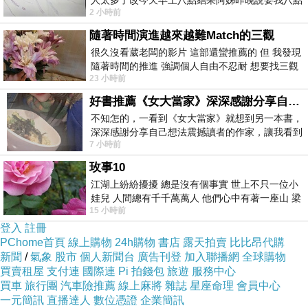
人太多了改今天早上八點結果阿姊昨晚說要我八點
2 小時前
去西螺農會~回到莿桐都8點半多了
隨著時間演進越來越難Match的三觀
很久沒看葳老闆的影片 這部還蠻推薦的 但 我發現
隨著時間的推進 強調個人自由不忍耐 想要找三觀
23 小時前
接近的不要說對象 連朋友都超
好書推薦《女大當家》深深感謝分享自己想法震撼讀者的作家，讓我看到不同樣貌的家庭！
不知怎的，一看到《女大當家》就想到另一本書，
深深感謝分享自己想法震撼讀者的作家，讓我看到
7 小時前
不同樣貌的家庭！ 《女大
玫事10
江湖上紛紛擾擾 總是沒有個事實 世上不只一位小
娃兒 人間總有千千萬萬人 他們心中有著一座山 梁
15 小時前
山佛山泰華衡恆嵩 一山之高
登入
註冊
PChome首頁
線上購物
24h購物
書店
露天拍賣
比比昂代購
新聞
/
氣象
股市
個人新聞台
廣告刊登
加入聯播網
全球購物
買賣租屋
支付連
國際連
Pi 拍錢包
旅遊
服務中心
買車
旅行團
汽車險推薦
線上麻將
雜誌
星座命理
會員中心
一元簡訊
直播達人
數位憑證
企業簡訊