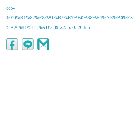
ceo-
%E6%B1%82%E8%81%B7%E5%B0%88%E5%AE%B6%E8
%AA%8D%E8%AD%89-223530320.html