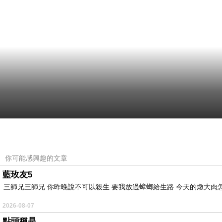
你可能感興趣的文章
藍玫友5
三師兄三師兄 你昨晚說不可以殺生 要我放過蟑螂給生路 今天的燉大肉
2026-08-07
點頭稱是