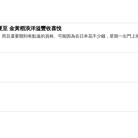
24) 夏至 金黃稻浪洋溢豐收喜悅
，而且還要開到有點遠的員林。可能因為在日本花不少錢，星期一出門上