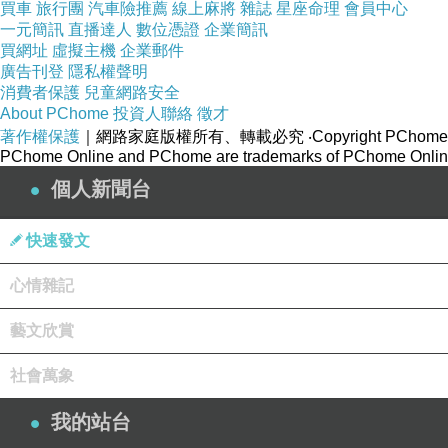
買車
旅行團
汽車險推薦
線上麻將
雜誌
星座命理
會員中心
一元簡訊
直播達人
數位憑證
企業簡訊
買網址
虛擬主機
企業郵件
廣告刊登
隱私權聲明
消費者保護
兒童網路安全
About PChome
投資人聯絡
徵才
著作權保護
｜網路家庭版權所有、轉載必究
‧Copyright PChome
PChome Online and PChome are trademarks of PChome Online
個人新聞台
快速發文
心情雜記
藝文欣賞
社會萬象
我的站台