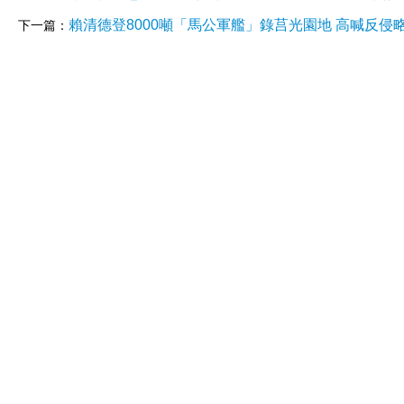
賴清德登8000噸「馬公軍艦」錄莒光園地 高喊反侵
下一篇：