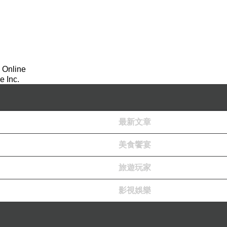
 Online
 Inc.
最新文章
美食饗宴
旅遊玩家
影視娛樂