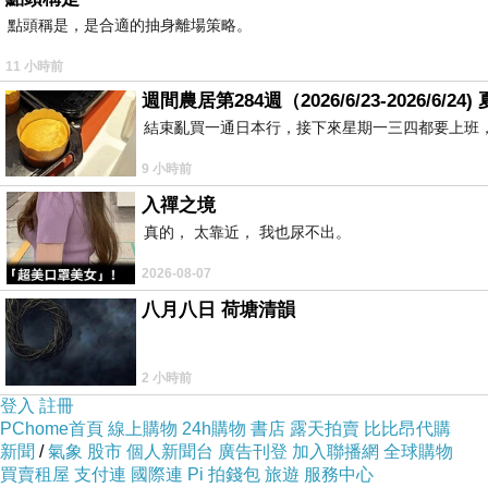
點頭稱是，是合適的抽身離場策略。
11 小時前
週間農居第284週（2026/6/23-2026/6/
結束亂買一通日本行，接下來星期一三四都要上班
9 小時前
入禪之境
真的， 太靠近， 我也尿不出。
2026-08-07
八月八日 荷塘清韻
2 小時前
登入
註冊
PChome首頁
線上購物
24h購物
書店
露天拍賣
比比昂代購
新聞
/
氣象
股市
個人新聞台
廣告刊登
加入聯播網
全球購物
買賣租屋
支付連
國際連
Pi 拍錢包
旅遊
服務中心