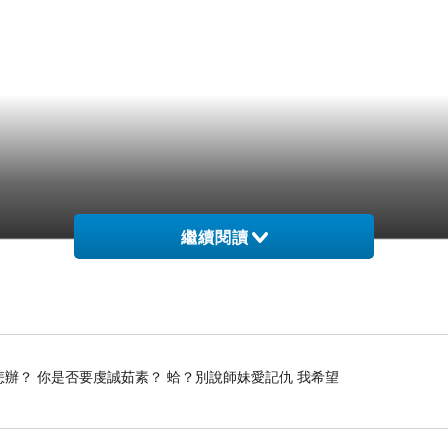
繼續閱讀
怎辦？ 你是否要虔誠茹素？ 蛤？別說師妹愛記仇 我希望