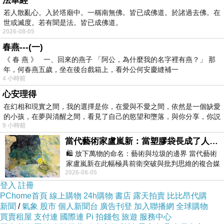
法華經
若人散亂心。入於塔廟中。一稱南無佛。皆已成佛道。於諸過去佛。在
世或滅度。若有聞是法。皆已成佛道。
2026-08-05
春燕---(一)
《 春 燕 》 一、回來的燕子 「阿公，為什麼我的名字裡有燕？」 那
年，何春燕五歲，坐在後台戲箱上，看外公何安慶縫補一
4 小時前
心安理得
在幻相和現實之間，我的選擇是你，在愛與不愛之間，依然是一個缺愛
的小孩，在夢與清醒之間，看見了自己的慾望和墮落，與你分享，你説
9 小時前
當代藝術家盧嵐新：當塑膠袋長成了人的模樣，我們的目光是否學會了放下偏見？
🛍️ 放下萬物的命名：藝術與垃圾的邊界 當代藝術
家盧嵐新在此幅極具前衛突破與批判思維的複合媒
2026-08-05
材新作中，直接將被大眾定義為廢棄物
登入
註冊
PChome首頁
線上購物
24h購物
書店
露天拍賣
比比昂代購
新聞
/
氣象
股市
個人新聞台
廣告刊登
加入聯播網
全球購物
買賣租屋
支付連
國際連
Pi 拍錢包
旅遊
服務中心