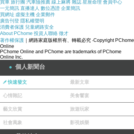
買車
旅行團
汽車險推薦
線上麻將
雜誌
星座命理
會員中心
一元簡訊
直播達人
數位憑證
企業簡訊
買網址
虛擬主機
企業郵件
廣告刊登
隱私權聲明
消費者保護
兒童網路安全
About PChome
投資人聯絡
徵才
著作權保護
｜網路家庭版權所有、轉載必究
‧Copyright PChome
Online
PChome Online and PChome are trademarks of PChome
Online Inc.
個人新聞台
快速發文
最新文章
心情雜記
美食饗宴
藝文欣賞
旅遊玩家
社會萬象
影視娛樂