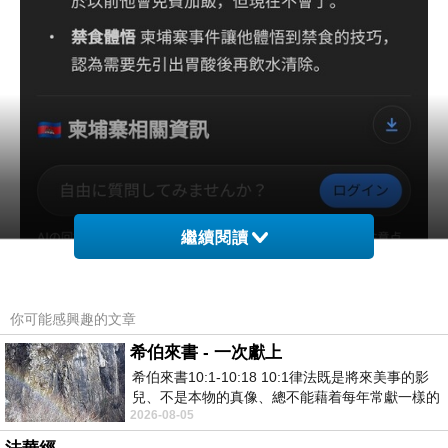
繼續閱讀
你可能感興趣的文章
希伯來書 - 一次獻上
希伯來書10:1-10:18 10:1律法既是將來美事的影
兒、不是本物的真像、總不能藉着每年常獻一樣的
2026-08-05
祭物、叫那近前來的人得以完全。 10