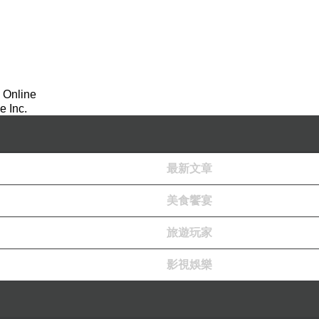
 Online
 Inc.
最新文章
美食饗宴
旅遊玩家
影視娛樂