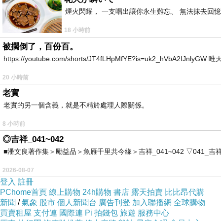
煙火閃耀， 一支唱出讓你永生難忘、 無法抹去回
18 小時前
被擱倒了，百份百。
https://youtube.com/shorts/JT4fLHpMfYE?is=uk2_hVbA2IJnlyG
20 小時前
老實
老實的另一個含義，就是不精於處理人際關係。
8 小時前
◎吉祥_041~042
■潘文良著作集＞勵益品＞魚雁千里共今緣＞吉祥_041~042 ▽041_吉祥。2006.0
2026-08-07
登入
註冊
PChome首頁
線上購物
24h購物
書店
露天拍賣
比比昂代購
新聞
/
氣象
股市
個人新聞台
廣告刊登
加入聯播網
全球購物
買賣租屋
支付連
國際連
Pi 拍錢包
旅遊
服務中心