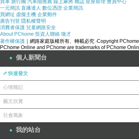
買車
旅行團
汽車險推薦
線上麻將
雜誌
星座命理
會員中心
一元簡訊
直播達人
數位憑證
企業簡訊
買網址
虛擬主機
企業郵件
廣告刊登
隱私權聲明
消費者保護
兒童網路安全
About PChome
投資人聯絡
徵才
著作權保護
｜網路家庭版權所有、轉載必究
‧Copyright PChome
PChome Online and PChome are trademarks of PChome Online
個人新聞台
快速發文
心情雜記
藝文欣賞
社會萬象
我的站台