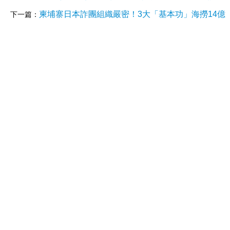
柬埔寨日本詐團組織嚴密！3大「基本功」海撈14億
下一篇：