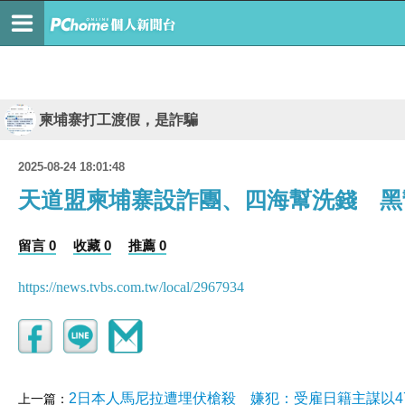
柬埔寨打工渡假，是詐騙
2025-08-24 18:01:48
天道盟柬埔寨設詐團、四海幫洗錢 黑
留言 0
收藏 0
推薦 0
https://news.tvbs.com.tw/local/2967934
2日本人馬尼拉遭埋伏槍殺 嫌犯：受雇日籍主謀以4
上一篇：