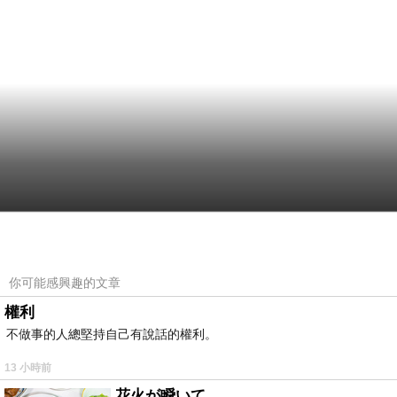
你可能感興趣的文章
權利
不做事的人總堅持自己有說話的權利。
13 小時前
花火が瞬いて