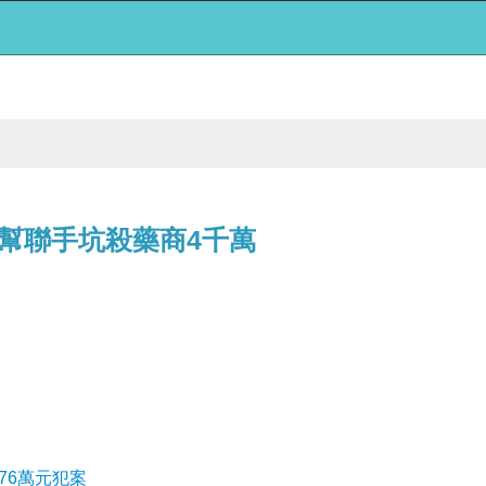
幫聯手坑殺藥商4千萬
76萬元犯案