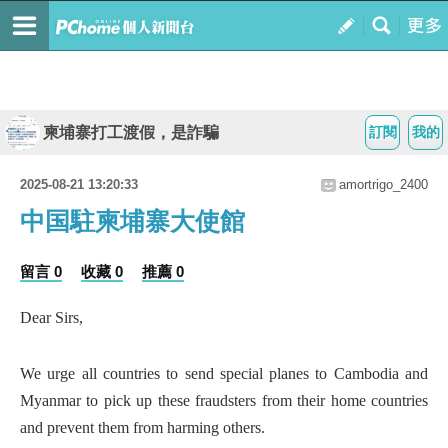
柬埔寨打工渡假，是詐騙
訂閱
我的
2025-08-21 13:20:33
amortrigo_2400
中国駐柬埔寨大使館
留言 0
收藏 0
推薦 0
Dear Sirs,
We urge all countries to send special planes to Cambodia and
Myanmar to pick up these fraudsters from their home countries
and prevent them from harming others.