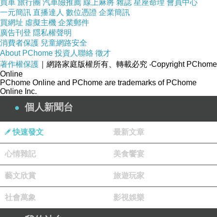
買車
旅行團
汽車險推薦
線上麻將
雜誌
星座命理
會員中心
一元簡訊
直播達人
數位憑證
企業簡訊
買網址
虛擬主機
企業郵件
廣告刊登
隱私權聲明
消費者保護
兒童網路安全
About PChome
投資人聯絡
徵才
著作權保護
｜網路家庭版權所有、轉載必究
‧Copyright PChome
Online
PChome Online and PChome are trademarks of PChome
Online Inc.
個人新聞台
快速發文
最新文章
心情雜記
美食饗宴
藝文欣賞
旅遊玩家
社會萬象
影視娛樂