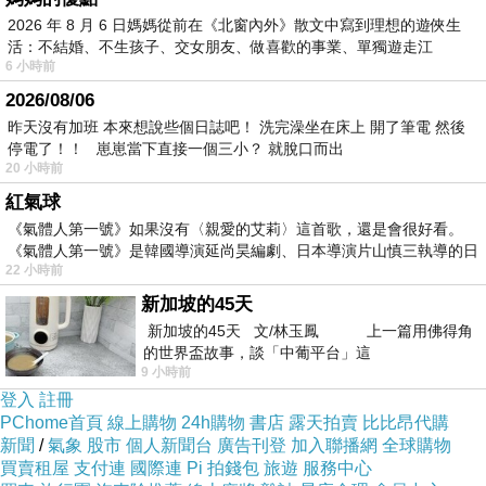
2026 年 8 月 6 日媽媽從前在《北窗內外》散文中寫到理想的遊俠生
活：不結婚、不生孩子、交女朋友、做喜歡的事業、單獨遊走江
6 小時前
湖⋯⋯，
2026/08/06
昨天沒有加班 本來想說些個日誌吧！ 洗完澡坐在床上 開了筆電 然後
停電了！！ 崽崽當下直接一個三小？ 就脫口而出
20 小時前
紅氣球
《氣體人第一號》如果沒有〈親愛的艾莉〉這首歌，還是會很好看。
《氣體人第一號》是韓國導演延尚昊編劇、日本導演片山慎三執導的日
22 小時前
新加坡的45天
新加坡的45天 文/林玉鳳 上一篇用佛得角
的世界盃故事，談「中葡平台」這
9 小時前
登入
註冊
PChome首頁
線上購物
24h購物
書店
露天拍賣
比比昂代購
新聞
/
氣象
股市
個人新聞台
廣告刊登
加入聯播網
全球購物
買賣租屋
支付連
國際連
Pi 拍錢包
旅遊
服務中心